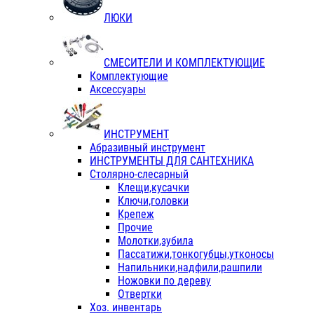
ЛЮКИ
СМЕСИТЕЛИ И КОМПЛЕКТУЮЩИЕ
Комплектующие
Аксессуары
ИНСТРУМЕНТ
Абразивный инструмент
ИНСТРУМЕНТЫ ДЛЯ САНТЕХНИКА
Столярно-слесарный
Клещи,кусачки
Ключи,головки
Крепеж
Прочие
Молотки,зубила
Пассатижи,тонкогубцы,утконосы
Напильники,надфили,рашпили
Ножовки по дереву
Отвертки
Хоз. инвентарь