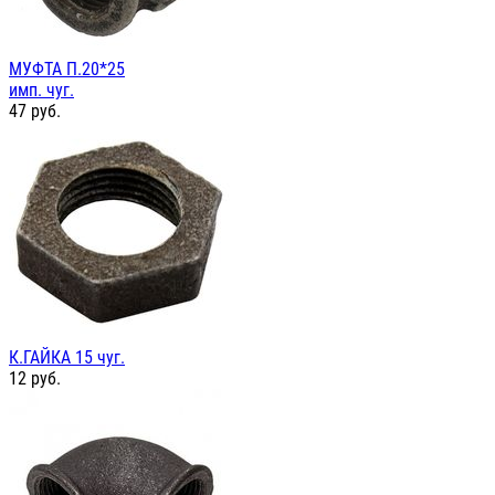
МУФТА П.20*25
имп. чуг.
47
руб.
К.ГАЙКА 15 чуг.
12
руб.