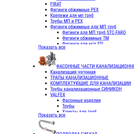
Фитинги ПП белые
FIRAT
Фитинги ПП белые
Фитинги обжимные PEX
Фитинги ППс металл.белые
Крепежи для мп труб
VALFEX
Трубы МП и PEX
Трубы PE-RT
Фитинги обжимные для МП труб
Трубы ПП водопровод белые
Фитинги для МП труб STC-FARO
Трубы ПП водопровод серые
Фитинги обжимные ТМ
Трубы армированные стекловолок
Фитинги для м/п STI
Показать все
Трубы армированные стекловолок
Фитинги для МП труб TITAN
Фитинги ПП серые
Фитинги для МП труб JIF
Краны
VALTEC
Фитинги с металл. серые
ФАСОННЫЕ ЧАСТИ КАНАЛИЗАЦИОНН
TK
Фитинги ПП (серые)
Канализация чугунная
VALFEX
Фитинги ПП белые
ТРАПЫ КАНАЛИЗАЦИОННЫЕ
Краны
КОМПЛЕКТУЮЩИЕ ДЛЯ КАНАЛИЗАЦИИ
Фитинги ПП (белые)
Трубы канализационные СИНИКОН
Фитинги ПП с металлом бел
VALFEX
ПК КОНТУР
Фасонные изделия
Краны полипропиленовые
Трубы
Трубы полипропиленивые
Хомуты для труб
Показать все
Труба PPR PN20
ПВХ (стройполимер)
Труба PPR-AL-PPR PN25(цент
Трубы
Труба PPR-GF-PPR PN25(арми
Фасонные изделия
Фитинги полипропиленовые