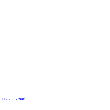
ИНИТЕЛЬНЫЕ
ОЙ
Е
 11й и 33й тип)