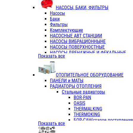
ФЛАНЦЫ / ВТУЛКИ
НАСОСЫ, БАКИ, ФИЛЬТРЫ
ТРОЙНИКИ ПЕРЕХОДНЫЕ / СОЕД
Насосы
ТРОЙНИКИ С ВНУТРЕННЕЙ РЕЗЬБ
Баки
ТРОЙНИКИ С НАРУЖНОЙ РЕЗЬБОЙ
Фильтры
КОЛЬЦА РЕЗИНОВЫЕ
Комплектующие
ТРУБЫ НАПОРНЫЕ
НАСОСНЫЕ АВТ СТАНЦИИ
ТРУБЫ ГОФРИРОВАННЫЕ ДВУХСЛ.
НАСОСЫ ВИБРАЦИОННЫНЕ
ТРУБЫ ПОЛИЭТИЛЕНОВЫЕ
НАСОСЫ ПОВЕРХНОСТНЫЕ
НАСОСЫ ДРЕНАЖНЫЕ И ФЕКАЛЬНЫЕ
Показать все
НАСОСЫ ПОВЫСИТ и ЦИРКУЛЯЦИОННЫ
НАСОСЫ СКВАЖИННЫЕ
ОТОПИТЕЛЬНОЕ ОБОРУДОВАНИЕ
ПАНЕЛИ и МАТЫ
РАДИАТОРЫ ОТОПЛЕНИЯ
Стальные радиаторы
BOR-PAN
OASIS
THERMALKING
THERMOKING
БОР-САН(старое поступление,
Показать все
БОРСАН
AZARIO