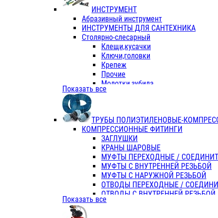
ИНСТРУМЕНТ
Абразивный инструмент
ИНСТРУМЕНТЫ ДЛЯ САНТЕХНИКА
Столярно-слесарный
Клещи,кусачки
Ключи,головки
Крепеж
Прочие
Молотки,зубила
Показать все
Пассатижи,тонкогубцы,утконосы
Напильники,надфили,рашпили
Ножовки по дереву
ТРУБЫ ПОЛИЭТИЛЕНОВЫЕ-КОМПРЕС
Отвертки
КОМПРЕССИОННЫЕ ФИТИНГИ
Хоз. инвентарь
ЗАГЛУШКИ
ЭЛ. ИНСТРУМЕНТ OASIS
КРАНЫ ШАРОВЫЕ
МУФТЫ ПЕРЕХОДНЫЕ / СОЕДИНИ
МУФТЫ С ВНУТРЕННЕЙ РЕЗЬБОЙ
МУФТЫ С НАРУЖНОЙ РЕЗЬБОЙ
ОТВОДЫ ПЕРЕХОДНЫЕ / СОЕДИН
ОТВОДЫ С ВНУТРЕННЕЙ РЕЗЬБОЙ
Показать все
ОТВОДЫ С НАРУЖНОЙ РЕЗЬБОЙ
СЕДЕЛКИ