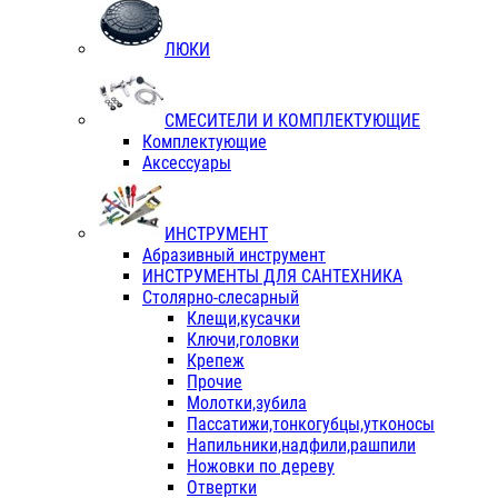
ЛЮКИ
СМЕСИТЕЛИ И КОМПЛЕКТУЮЩИЕ
Комплектующие
Аксессуары
ИНСТРУМЕНТ
Абразивный инструмент
ИНСТРУМЕНТЫ ДЛЯ САНТЕХНИКА
Столярно-слесарный
Клещи,кусачки
Ключи,головки
Крепеж
Прочие
Молотки,зубила
Пассатижи,тонкогубцы,утконосы
Напильники,надфили,рашпили
Ножовки по дереву
Отвертки