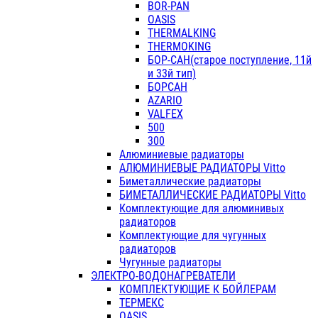
BOR-PAN
OASIS
THERMALKING
THERMOKING
БОР-САН(старое поступление, 11й
и 33й тип)
БОРСАН
AZARIO
VALFEX
500
300
Алюминиевые радиаторы
АЛЮМИНИЕВЫЕ РАДИАТОРЫ Vitto
Биметаллические радиаторы
БИМЕТАЛЛИЧЕСКИЕ РАДИАТОРЫ Vitto
Комплектующие для алюминивых
радиаторов
Комплектующие для чугунных
радиаторов
Чугунные радиаторы
ЭЛЕКТРО-ВОДОНАГРЕВАТЕЛИ
КОМПЛЕКТУЮЩИЕ К БОЙЛЕРАМ
ТЕРМЕКС
OASIS