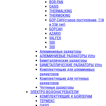
BOR-PAN
OASIS
THERMALKING
THERMOKING
БОР-САН(старое поступление, 11й
и 33й тип)
БОРСАН
AZARIO
VALFEX
500
300
Алюминиевые радиаторы
АЛЮМИНИЕВЫЕ РАДИАТОРЫ Vitto
Биметаллические радиаторы
БИМЕТАЛЛИЧЕСКИЕ РАДИАТОРЫ Vitto
Комплектующие для алюминивых
радиаторов
Комплектующие для чугунных
радиаторов
Чугунные радиаторы
ЭЛЕКТРО-ВОДОНАГРЕВАТЕЛИ
КОМПЛЕКТУЮЩИЕ К БОЙЛЕРАМ
ТЕРМЕКС
OASIS