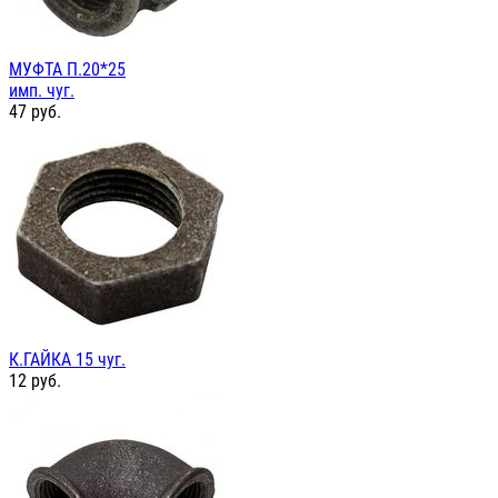
МУФТА П.20*25
имп. чуг.
47
руб.
К.ГАЙКА 15 чуг.
12
руб.