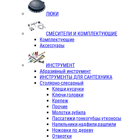
ЛЮКИ
СМЕСИТЕЛИ И КОМПЛЕКТУЮЩИЕ
Комплектующие
Аксессуары
ИНСТРУМЕНТ
Абразивный инструмент
ИНСТРУМЕНТЫ ДЛЯ САНТЕХНИКА
Столярно-слесарный
Клещи,кусачки
Ключи,головки
Крепеж
Прочие
Молотки,зубила
Пассатижи,тонкогубцы,утконосы
Напильники,надфили,рашпили
Ножовки по дереву
Отвертки