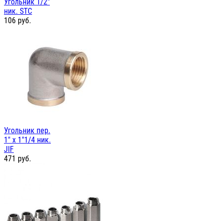
Угольник 1/2"
ник. STC
106
руб.
Угольник пер.
1" х 1"1/4 ник.
JIF
471
руб.