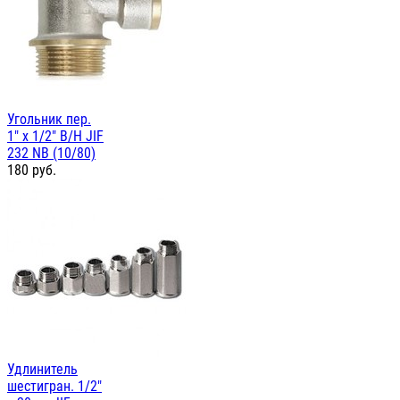
Угольник пер.
1" х 1/2" В/Н JIF
232 NB (10/80)
180
руб.
Удлинитель
шестигран. 1/2"