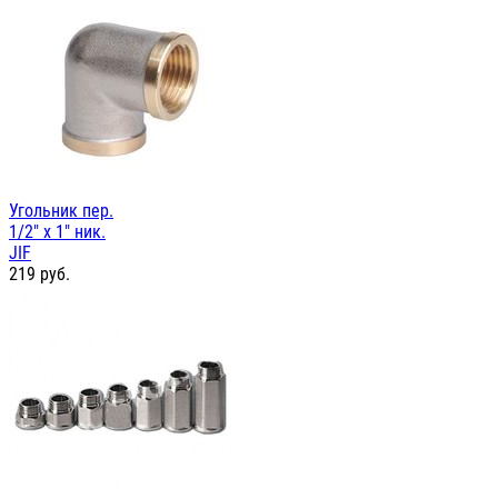
Угольник пер.
1/2" х 1" ник.
JIF
219
руб.