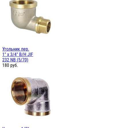
Угольник пер.
1" х 3/4" В/Н JIF
232 NB (5/70)
180
руб.