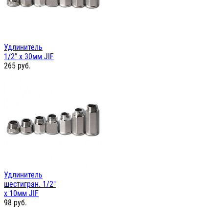
Удлинитель
1/2" х 30мм JIF
265
руб.
Удлинитель
шестигран. 1/2"
х 10мм JIF
98
руб.