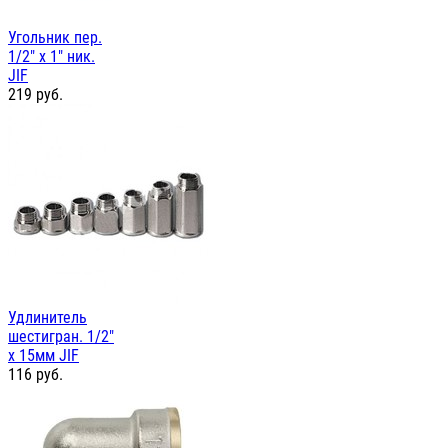
Угольник пер.
1/2" х 1" ник.
JIF
219
руб.
Удлинитель
шестигран. 1/2"
х 15мм JIF
116
руб.