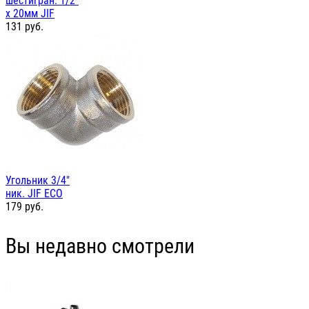
шестигран. 1/2"
х 20мм JIF
131
руб.
Угольник 3/4"
ник. JIF ЕСО
179
руб.
Вы недавно смотрели