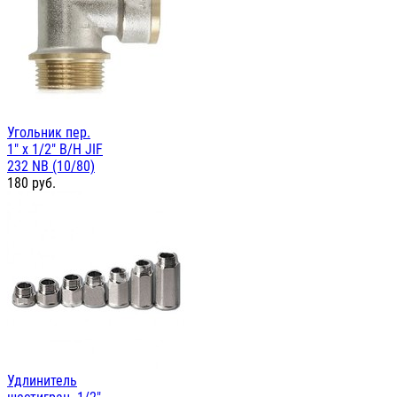
Угольник пер.
1" х 1/2" В/Н JIF
232 NB (10/80)
180
руб.
Удлинитель