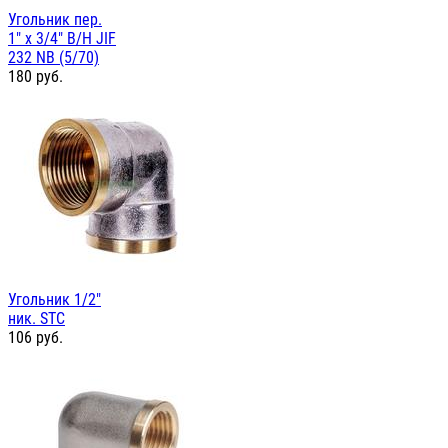
Угольник пер.
1" х 3/4" В/Н JIF
232 NB (5/70)
180
руб.
Угольник 1/2"
ник. STC
106
руб.