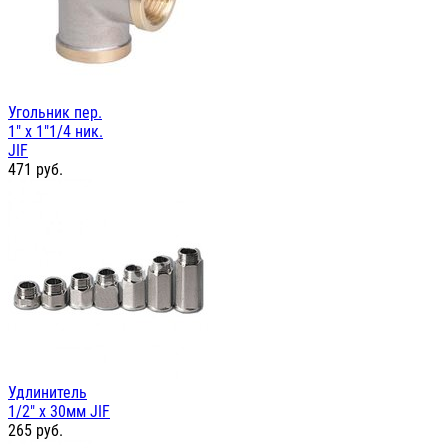
Угольник пер.
1" х 1"1/4 ник.
JIF
471
руб.
Удлинитель
1/2" х 30мм JIF
265
руб.