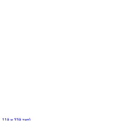
ИНИТЕЛЬНЫЕ
ОЙ
Е
 11й и 33й тип)