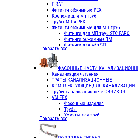
Фитинги ПП белые
FIRAT
Фитинги ПП белые
Фитинги обжимные PEX
Фитинги ППс металл.белые
Крепежи для мп труб
VALFEX
Трубы МП и PEX
Трубы PE-RT
Фитинги обжимные для МП труб
Трубы ПП водопровод белые
Фитинги для МП труб STC-FARO
Трубы ПП водопровод серые
Фитинги обжимные ТМ
Трубы армированные стекловолок
Фитинги для м/п STI
Показать все
Трубы армированные стекловолок
Фитинги для МП труб TITAN
Фитинги ПП серые
Фитинги для МП труб JIF
Краны
VALTEC
Фитинги с металл. серые
ФАСОННЫЕ ЧАСТИ КАНАЛИЗАЦИОНН
TK
Фитинги ПП (серые)
Канализация чугунная
VALFEX
Фитинги ПП белые
ТРАПЫ КАНАЛИЗАЦИОННЫЕ
Краны
КОМПЛЕКТУЮЩИЕ ДЛЯ КАНАЛИЗАЦИИ
Фитинги ПП (белые)
Трубы канализационные СИНИКОН
Фитинги ПП с металлом бел
VALFEX
ПК КОНТУР
Фасонные изделия
Краны полипропиленовые
Трубы
Трубы полипропиленивые
Хомуты для труб
Показать все
Труба PPR PN20
ПВХ (стройполимер)
Труба PPR-AL-PPR PN25(цент
Трубы
Труба PPR-GF-PPR PN25(арми
Фасонные изделия
Фитинги полипропиленовые