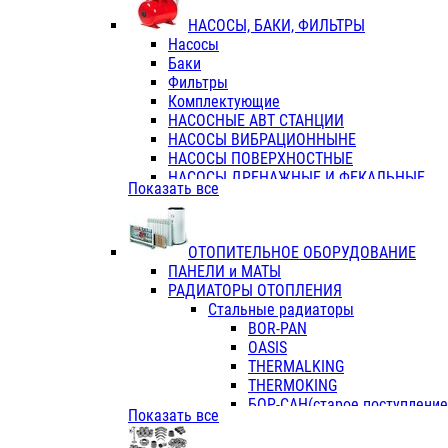
ФЛАНЦЫ / ВТУЛКИ
НАСОСЫ, БАКИ, ФИЛЬТРЫ
ТРОЙНИКИ ПЕРЕХОДНЫЕ / СОЕД
Насосы
ТРОЙНИКИ С ВНУТРЕННЕЙ РЕЗЬБ
Баки
ТРОЙНИКИ С НАРУЖНОЙ РЕЗЬБОЙ
Фильтры
КОЛЬЦА РЕЗИНОВЫЕ
Комплектующие
ТРУБЫ НАПОРНЫЕ
НАСОСНЫЕ АВТ СТАНЦИИ
ТРУБЫ ГОФРИРОВАННЫЕ ДВУХСЛ.
НАСОСЫ ВИБРАЦИОННЫНЕ
ТРУБЫ ПОЛИЭТИЛЕНОВЫЕ
НАСОСЫ ПОВЕРХНОСТНЫЕ
НАСОСЫ ДРЕНАЖНЫЕ И ФЕКАЛЬНЫЕ
Показать все
НАСОСЫ ПОВЫСИТ и ЦИРКУЛЯЦИОННЫ
НАСОСЫ СКВАЖИННЫЕ
ОТОПИТЕЛЬНОЕ ОБОРУДОВАНИЕ
ПАНЕЛИ и МАТЫ
РАДИАТОРЫ ОТОПЛЕНИЯ
Стальные радиаторы
BOR-PAN
OASIS
THERMALKING
THERMOKING
БОР-САН(старое поступление,
Показать все
БОРСАН
AZARIO