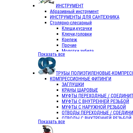
ИНСТРУМЕНТ
Абразивный инструмент
ИНСТРУМЕНТЫ ДЛЯ САНТЕХНИКА
Столярно-слесарный
Клещи,кусачки
Ключи,головки
Крепеж
Прочие
Молотки,зубила
Показать все
Пассатижи,тонкогубцы,утконосы
Напильники,надфили,рашпили
Ножовки по дереву
ТРУБЫ ПОЛИЭТИЛЕНОВЫЕ-КОМПРЕС
Отвертки
КОМПРЕССИОННЫЕ ФИТИНГИ
Хоз. инвентарь
ЗАГЛУШКИ
ЭЛ. ИНСТРУМЕНТ OASIS
КРАНЫ ШАРОВЫЕ
МУФТЫ ПЕРЕХОДНЫЕ / СОЕДИНИ
МУФТЫ С ВНУТРЕННЕЙ РЕЗЬБОЙ
МУФТЫ С НАРУЖНОЙ РЕЗЬБОЙ
ОТВОДЫ ПЕРЕХОДНЫЕ / СОЕДИН
ОТВОДЫ С ВНУТРЕННЕЙ РЕЗЬБОЙ
Показать все
ОТВОДЫ С НАРУЖНОЙ РЕЗЬБОЙ
СЕДЕЛКИ