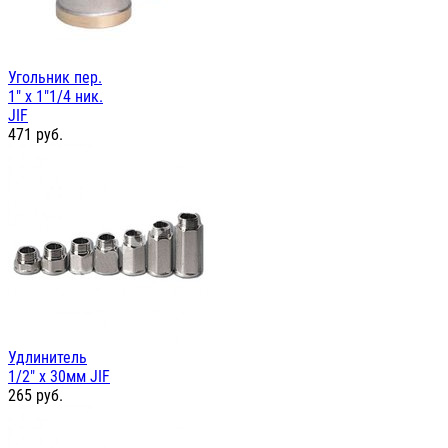
Угольник пер.
1" х 1"1/4 ник.
JIF
471
руб.
Удлинитель
1/2" х 30мм JIF
265
руб.