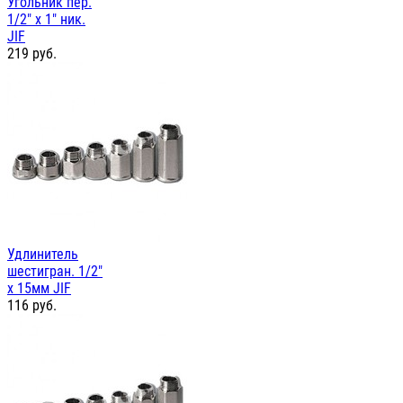
Угольник пер.
1/2" х 1" ник.
JIF
219
руб.
Удлинитель
шестигран. 1/2"
х 15мм JIF
116
руб.