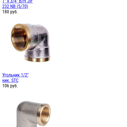
1" х 3/4" В/Н JIF
232 NB (5/70)
180
руб.
Угольник 1/2"
ник. STC
106
руб.