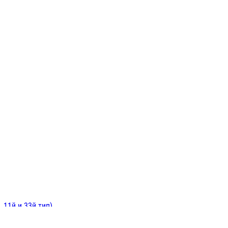
ИНИТЕЛЬНЫЕ
ОЙ
Е
 11й и 33й тип)