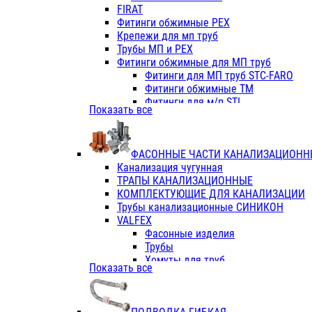
Фитинги ПП белые
FIRAT
Фитинги ПП белые
Фитинги обжимные PEX
Фитинги ППс металл.белые
Крепежи для мп труб
VALFEX
Трубы МП и PEX
Трубы PE-RT
Фитинги обжимные для МП труб
Трубы ПП водопровод белые
Фитинги для МП труб STC-FARO
Трубы ПП водопровод серые
Фитинги обжимные ТМ
Трубы армированные стекловолок
Фитинги для м/п STI
Показать все
Трубы армированные стекловолок
Фитинги для МП труб TITAN
Фитинги ПП серые
Фитинги для МП труб JIF
Краны
VALTEC
Фитинги с металл. серые
ФАСОННЫЕ ЧАСТИ КАНАЛИЗАЦИОНН
TK
Фитинги ПП (серые)
Канализация чугунная
VALFEX
Фитинги ПП белые
ТРАПЫ КАНАЛИЗАЦИОННЫЕ
Краны
КОМПЛЕКТУЮЩИЕ ДЛЯ КАНАЛИЗАЦИИ
Фитинги ПП (белые)
Трубы канализационные СИНИКОН
Фитинги ПП с металлом бел
VALFEX
ПК КОНТУР
Фасонные изделия
Краны полипропиленовые
Трубы
Трубы полипропиленивые
Хомуты для труб
Показать все
Труба PPR PN20
ПВХ (стройполимер)
Труба PPR-AL-PPR PN25(цент
Трубы
Труба PPR-GF-PPR PN25(арми
Фасонные изделия
Фитинги полипропиленовые