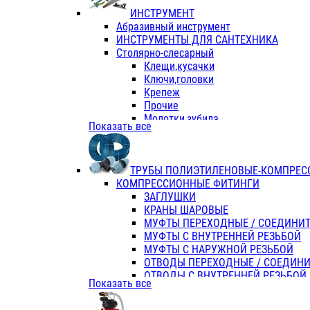
ИНСТРУМЕНТ
Абразивный инструмент
ИНСТРУМЕНТЫ ДЛЯ САНТЕХНИКА
Столярно-слесарный
Клещи,кусачки
Ключи,головки
Крепеж
Прочие
Молотки,зубила
Показать все
Пассатижи,тонкогубцы,утконосы
Напильники,надфили,рашпили
Ножовки по дереву
ТРУБЫ ПОЛИЭТИЛЕНОВЫЕ-КОМПРЕС
Отвертки
КОМПРЕССИОННЫЕ ФИТИНГИ
Хоз. инвентарь
ЗАГЛУШКИ
ЭЛ. ИНСТРУМЕНТ OASIS
КРАНЫ ШАРОВЫЕ
МУФТЫ ПЕРЕХОДНЫЕ / СОЕДИНИ
МУФТЫ С ВНУТРЕННЕЙ РЕЗЬБОЙ
МУФТЫ С НАРУЖНОЙ РЕЗЬБОЙ
ОТВОДЫ ПЕРЕХОДНЫЕ / СОЕДИН
ОТВОДЫ С ВНУТРЕННЕЙ РЕЗЬБОЙ
Показать все
ОТВОДЫ С НАРУЖНОЙ РЕЗЬБОЙ
СЕДЕЛКИ