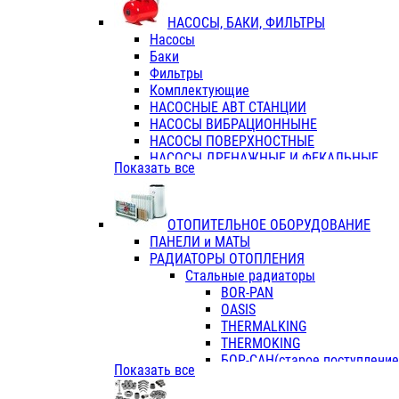
ФЛАНЦЫ / ВТУЛКИ
НАСОСЫ, БАКИ, ФИЛЬТРЫ
ТРОЙНИКИ ПЕРЕХОДНЫЕ / СОЕД
Насосы
ТРОЙНИКИ С ВНУТРЕННЕЙ РЕЗЬБ
Баки
ТРОЙНИКИ С НАРУЖНОЙ РЕЗЬБОЙ
Фильтры
КОЛЬЦА РЕЗИНОВЫЕ
Комплектующие
ТРУБЫ НАПОРНЫЕ
НАСОСНЫЕ АВТ СТАНЦИИ
ТРУБЫ ГОФРИРОВАННЫЕ ДВУХСЛ.
НАСОСЫ ВИБРАЦИОННЫНЕ
ТРУБЫ ПОЛИЭТИЛЕНОВЫЕ
НАСОСЫ ПОВЕРХНОСТНЫЕ
НАСОСЫ ДРЕНАЖНЫЕ И ФЕКАЛЬНЫЕ
Показать все
НАСОСЫ ПОВЫСИТ и ЦИРКУЛЯЦИОННЫ
НАСОСЫ СКВАЖИННЫЕ
ОТОПИТЕЛЬНОЕ ОБОРУДОВАНИЕ
ПАНЕЛИ и МАТЫ
РАДИАТОРЫ ОТОПЛЕНИЯ
Стальные радиаторы
BOR-PAN
OASIS
THERMALKING
THERMOKING
БОР-САН(старое поступление,
Показать все
БОРСАН
AZARIO