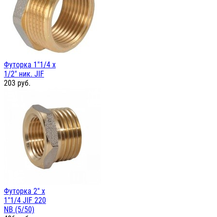
Футорка 1"1/4 х
1/2" ник. JIF
203
руб.
Футорка 2" х
1"1/4 JIF 220
NB (5/50)