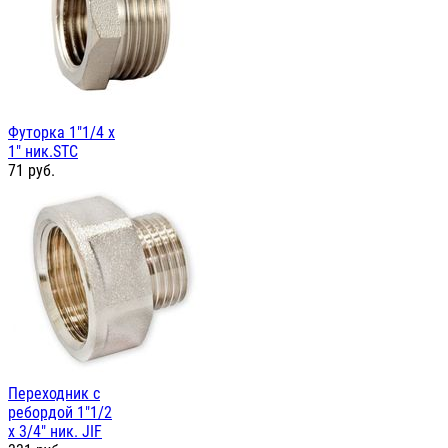
Футорка 1"1/4 х
1" ник.STC
71
руб.
Переходник с
ребордой 1"1/2
х 3/4" ник. JIF