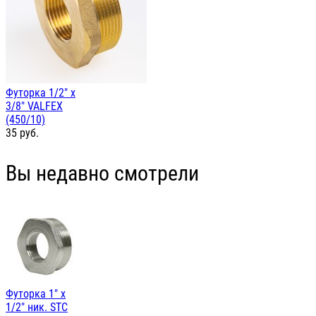
Футорка 1/2" х
3/8" VALFEX
(450/10)
35
руб.
Вы недавно смотрели
Футорка 1" х
1/2" ник. STC