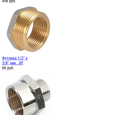
496
руб.
Футорка 1/2" х
3/8" ник. JIF
66
руб.