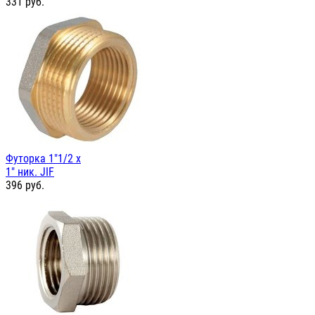
331
руб.
Футорка 1"1/2 х
1" ник. JIF
396
руб.