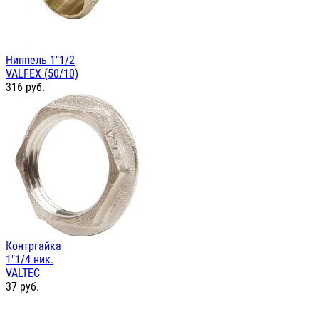
Ниппель 1"1/2
VALFEX (50/10)
316
руб.
Контргайка
1"1/4 ник.
VALTEC
37
руб.