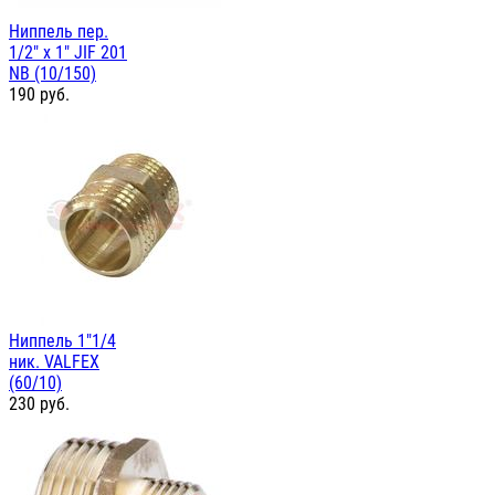
Ниппель пер.
1/2" х 1" JIF 201
NB (10/150)
190
руб.
Ниппель 1"1/4
ник. VALFEX
(60/10)
230
руб.