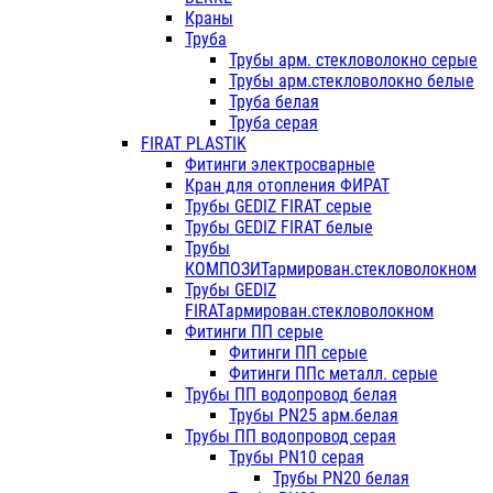
Краны
Труба
Трубы арм. стекловолокно серые
Трубы арм.стекловолокно белые
Труба белая
Труба серая
FIRAT PLASTIK
Фитинги электросварные
Кран для отопления ФИРАТ
Трубы GEDIZ FIRAT серые
Трубы GEDIZ FIRAT белые
Трубы
КОМПОЗИТармирован.стекловолокном
Трубы GEDIZ
FIRATармирован.стекловолокном
Фитинги ПП серые
Фитинги ПП серые
Фитинги ППс металл. серые
Трубы ПП водопровод белая
Трубы PN25 арм.белая
Трубы ПП водопровод серая
Трубы PN10 серая
Трубы PN20 белая