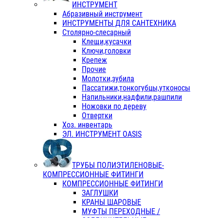
ИНСТРУМЕНТ
Абразивный инструмент
ИНСТРУМЕНТЫ ДЛЯ САНТЕХНИКА
Столярно-слесарный
Клещи,кусачки
Ключи,головки
Крепеж
Прочие
Молотки,зубила
Пассатижи,тонкогубцы,утконосы
Напильники,надфили,рашпили
Ножовки по дереву
Отвертки
Хоз. инвентарь
ЭЛ. ИНСТРУМЕНТ OASIS
ТРУБЫ ПОЛИЭТИЛЕНОВЫЕ-
КОМПРЕССИОННЫЕ ФИТИНГИ
КОМПРЕССИОННЫЕ ФИТИНГИ
ЗАГЛУШКИ
КРАНЫ ШАРОВЫЕ
МУФТЫ ПЕРЕХОДНЫЕ /