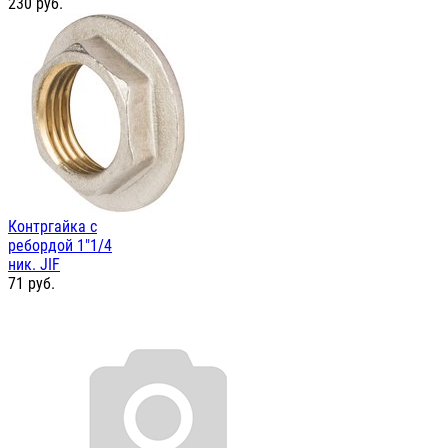
230
руб.
Контргайка с
ребордой 1"1/4
ник. JIF
71
руб.