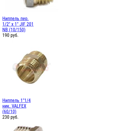
Ниппель пер.
1/2" х 1" JIF 201
NB (10/150)
190
руб.
Ниппель 1"1/4
ник. VALFEX
(60/10)
230
руб.