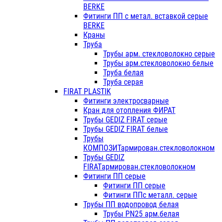
BERKE
Фитинги ПП с метал. вставкой серые
BERKE
Краны
Труба
Трубы арм. стекловолокно серые
Трубы арм.стекловолокно белые
Труба белая
Труба серая
FIRAT PLASTIK
Фитинги электросварные
Кран для отопления ФИРАТ
Трубы GEDIZ FIRAT серые
Трубы GEDIZ FIRAT белые
Трубы
КОМПОЗИТармирован.стекловолокном
Трубы GEDIZ
FIRATармирован.стекловолокном
Фитинги ПП серые
Фитинги ПП серые
Фитинги ППс металл. серые
Трубы ПП водопровод белая
Трубы PN25 арм.белая