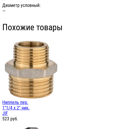
Диаметр условный:
—
Похожие товары
Ниппель пер.
1"1/4 х 2" ник.
JIF
523
руб.