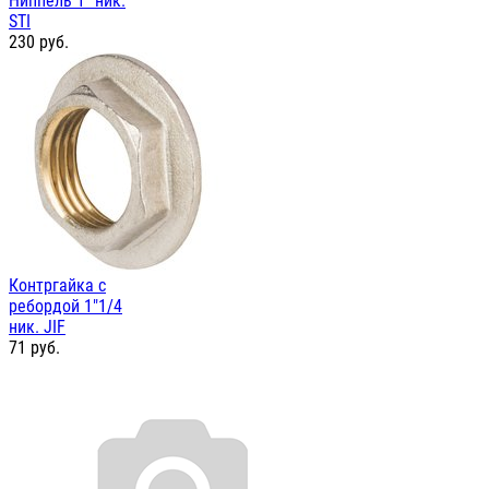
Ниппель 1" ник.
STI
230
руб.
Контргайка с
ребордой 1"1/4
ник. JIF
71
руб.