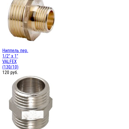
Ниппель пер.
1/2" х 1"
VALFEX
(130/10)
120
руб.