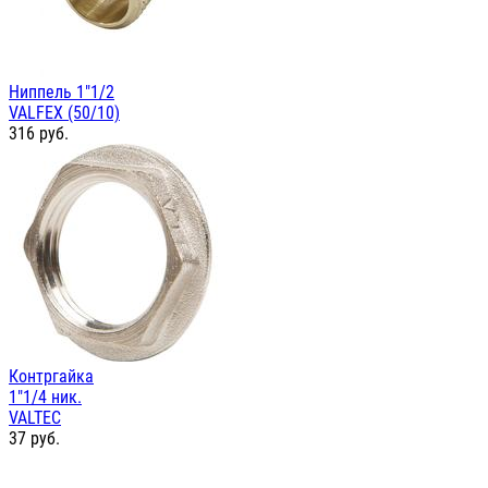
Ниппель 1"1/2
VALFEX (50/10)
316
руб.
Контргайка
1"1/4 ник.
VALTEC
37
руб.