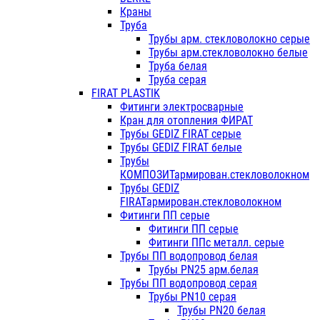
Краны
Труба
Трубы арм. стекловолокно серые
Трубы арм.стекловолокно белые
Труба белая
Труба серая
FIRAT PLASTIK
Фитинги электросварные
Кран для отопления ФИРАТ
Трубы GEDIZ FIRAT серые
Трубы GEDIZ FIRAT белые
Трубы
КОМПОЗИТармирован.стекловолокном
Трубы GEDIZ
FIRATармирован.стекловолокном
Фитинги ПП серые
Фитинги ПП серые
Фитинги ППс металл. серые
Трубы ПП водопровод белая
Трубы PN25 арм.белая
Трубы ПП водопровод серая
Трубы PN10 серая
Трубы PN20 белая