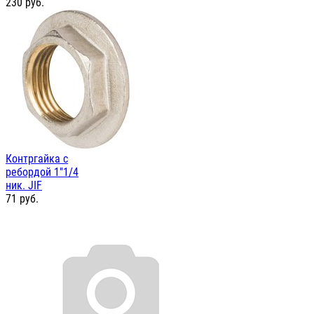
230
руб.
Контргайка с
ребордой 1"1/4
ник. JIF
71
руб.