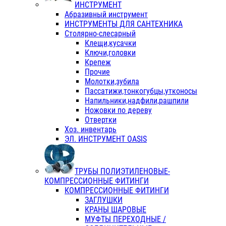
ИНСТРУМЕНТ
Абразивный инструмент
ИНСТРУМЕНТЫ ДЛЯ САНТЕХНИКА
Столярно-слесарный
Клещи,кусачки
Ключи,головки
Крепеж
Прочие
Молотки,зубила
Пассатижи,тонкогубцы,утконосы
Напильники,надфили,рашпили
Ножовки по дереву
Отвертки
Хоз. инвентарь
ЭЛ. ИНСТРУМЕНТ OASIS
ТРУБЫ ПОЛИЭТИЛЕНОВЫЕ-
КОМПРЕССИОННЫЕ ФИТИНГИ
КОМПРЕССИОННЫЕ ФИТИНГИ
ЗАГЛУШКИ
КРАНЫ ШАРОВЫЕ
МУФТЫ ПЕРЕХОДНЫЕ /