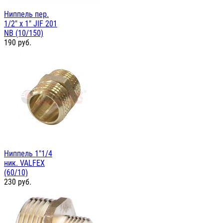
Ниппель пер.
1/2" х 1" JIF 201
NB (10/150)
190
руб.
Ниппель 1"1/4
ник. VALFEX
(60/10)
230
руб.