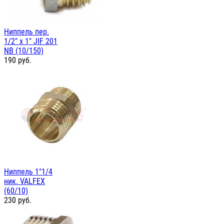
Ниппель пер.
1/2" х 1" JIF 201
NB (10/150)
190
руб.
Ниппель 1"1/4
ник. VALFEX
(60/10)
230
руб.