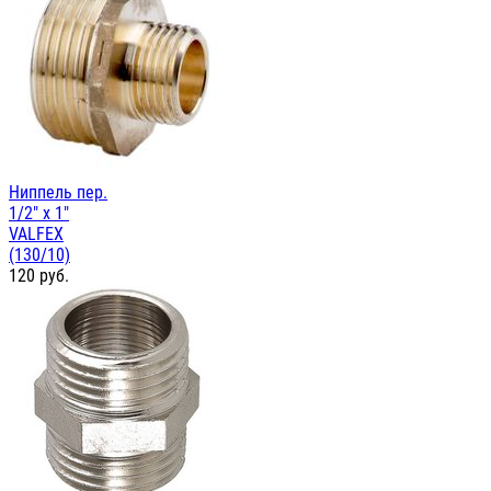
Ниппель пер.
1/2" х 1"
VALFEX
(130/10)
120
руб.