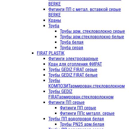
BERKE
Фитинги ПП с метал. вставкой серые
BERKE
Краны
Труба
Трубы арм. стекловолокно серые
Трубы арм.стекловолокно белые
Труба белая
Труба серая
FIRAT PLASTIK
Фитинги электросварные
Кран для отопления ФИРАТ
Трубы GEDIZ FIRAT серые
Трубы GEDIZ FIRAT белые
Трубы
КОМПОЗИТармирован.стекловолокном
Трубы GEDIZ
FIRATармирован.стекловолокном
Фитинги ПП серые
Фитинги ПП серые
Фитинги ППс металл. серые
Трубы ПП водопровод белая
Трубы PN25 арм.белая