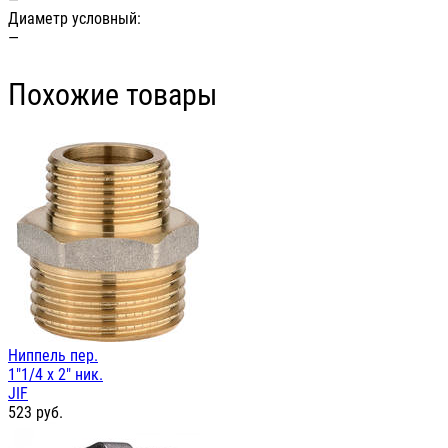
Диаметр условный:
—
Похожие товары
Ниппель пер.
1"1/4 х 2" ник.
JIF
523
руб.