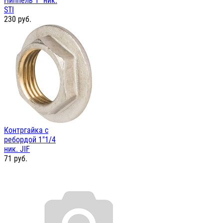
Ниппель 1" ник.
STI
230
руб.
Контргайка с
ребордой 1"1/4
ник. JIF
71
руб.