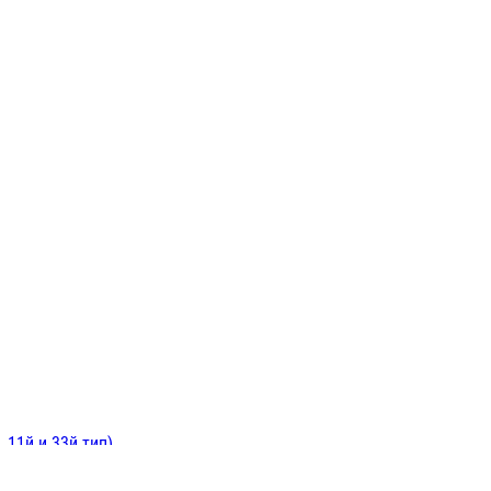
ИНИТЕЛЬНЫЕ
ОЙ
Е
 11й и 33й тип)