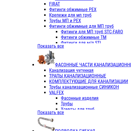
Фитинги ПП белые
FIRAT
Фитинги ПП белые
Фитинги обжимные PEX
Фитинги ППс металл.белые
Крепежи для мп труб
VALFEX
Трубы МП и PEX
Трубы PE-RT
Фитинги обжимные для МП труб
Трубы ПП водопровод белые
Фитинги для МП труб STC-FARO
Трубы ПП водопровод серые
Фитинги обжимные ТМ
Трубы армированные стекловолок
Фитинги для м/п STI
Показать все
Трубы армированные стекловолок
Фитинги для МП труб TITAN
Фитинги ПП серые
Фитинги для МП труб JIF
Краны
VALTEC
Фитинги с металл. серые
ФАСОННЫЕ ЧАСТИ КАНАЛИЗАЦИОНН
TK
Фитинги ПП (серые)
Канализация чугунная
VALFEX
Фитинги ПП белые
ТРАПЫ КАНАЛИЗАЦИОННЫЕ
Краны
КОМПЛЕКТУЮЩИЕ ДЛЯ КАНАЛИЗАЦИИ
Фитинги ПП (белые)
Трубы канализационные СИНИКОН
Фитинги ПП с металлом бел
VALFEX
ПК КОНТУР
Фасонные изделия
Краны полипропиленовые
Трубы
Трубы полипропиленивые
Хомуты для труб
Показать все
Труба PPR PN20
ПВХ (стройполимер)
Труба PPR-AL-PPR PN25(цент
Трубы
Труба PPR-GF-PPR PN25(арми
Фасонные изделия
Фитинги полипропиленовые