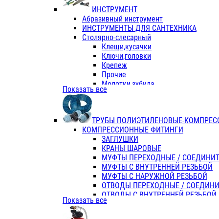
ИНСТРУМЕНТ
Абразивный инструмент
ИНСТРУМЕНТЫ ДЛЯ САНТЕХНИКА
Столярно-слесарный
Клещи,кусачки
Ключи,головки
Крепеж
Прочие
Молотки,зубила
Показать все
Пассатижи,тонкогубцы,утконосы
Напильники,надфили,рашпили
Ножовки по дереву
ТРУБЫ ПОЛИЭТИЛЕНОВЫЕ-КОМПРЕС
Отвертки
КОМПРЕССИОННЫЕ ФИТИНГИ
Хоз. инвентарь
ЗАГЛУШКИ
ЭЛ. ИНСТРУМЕНТ OASIS
КРАНЫ ШАРОВЫЕ
МУФТЫ ПЕРЕХОДНЫЕ / СОЕДИНИ
МУФТЫ С ВНУТРЕННЕЙ РЕЗЬБОЙ
МУФТЫ С НАРУЖНОЙ РЕЗЬБОЙ
ОТВОДЫ ПЕРЕХОДНЫЕ / СОЕДИН
ОТВОДЫ С ВНУТРЕННЕЙ РЕЗЬБОЙ
Показать все
ОТВОДЫ С НАРУЖНОЙ РЕЗЬБОЙ
СЕДЕЛКИ