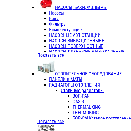
ФЛАНЦЫ / ВТУЛКИ
НАСОСЫ, БАКИ, ФИЛЬТРЫ
ТРОЙНИКИ ПЕРЕХОДНЫЕ / СОЕД
Насосы
ТРОЙНИКИ С ВНУТРЕННЕЙ РЕЗЬБ
Баки
ТРОЙНИКИ С НАРУЖНОЙ РЕЗЬБОЙ
Фильтры
КОЛЬЦА РЕЗИНОВЫЕ
Комплектующие
ТРУБЫ НАПОРНЫЕ
НАСОСНЫЕ АВТ СТАНЦИИ
ТРУБЫ ГОФРИРОВАННЫЕ ДВУХСЛ.
НАСОСЫ ВИБРАЦИОННЫНЕ
ТРУБЫ ПОЛИЭТИЛЕНОВЫЕ
НАСОСЫ ПОВЕРХНОСТНЫЕ
НАСОСЫ ДРЕНАЖНЫЕ И ФЕКАЛЬНЫЕ
Показать все
НАСОСЫ ПОВЫСИТ и ЦИРКУЛЯЦИОННЫ
НАСОСЫ СКВАЖИННЫЕ
ОТОПИТЕЛЬНОЕ ОБОРУДОВАНИЕ
ПАНЕЛИ и МАТЫ
РАДИАТОРЫ ОТОПЛЕНИЯ
Стальные радиаторы
BOR-PAN
OASIS
THERMALKING
THERMOKING
БОР-САН(старое поступление,
Показать все
БОРСАН
AZARIO