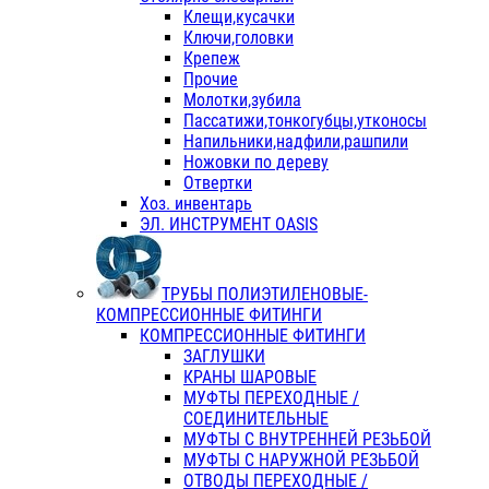
Клещи,кусачки
Ключи,головки
Крепеж
Прочие
Молотки,зубила
Пассатижи,тонкогубцы,утконосы
Напильники,надфили,рашпили
Ножовки по дереву
Отвертки
Хоз. инвентарь
ЭЛ. ИНСТРУМЕНТ OASIS
ТРУБЫ ПОЛИЭТИЛЕНОВЫЕ-
КОМПРЕССИОННЫЕ ФИТИНГИ
КОМПРЕССИОННЫЕ ФИТИНГИ
ЗАГЛУШКИ
КРАНЫ ШАРОВЫЕ
МУФТЫ ПЕРЕХОДНЫЕ /
СОЕДИНИТЕЛЬНЫЕ
МУФТЫ С ВНУТРЕННЕЙ РЕЗЬБОЙ
МУФТЫ С НАРУЖНОЙ РЕЗЬБОЙ
ОТВОДЫ ПЕРЕХОДНЫЕ /