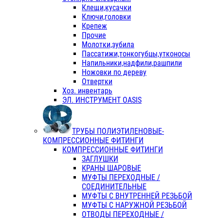
Клещи,кусачки
Ключи,головки
Крепеж
Прочие
Молотки,зубила
Пассатижи,тонкогубцы,утконосы
Напильники,надфили,рашпили
Ножовки по дереву
Отвертки
Хоз. инвентарь
ЭЛ. ИНСТРУМЕНТ OASIS
ТРУБЫ ПОЛИЭТИЛЕНОВЫЕ-
КОМПРЕССИОННЫЕ ФИТИНГИ
КОМПРЕССИОННЫЕ ФИТИНГИ
ЗАГЛУШКИ
КРАНЫ ШАРОВЫЕ
МУФТЫ ПЕРЕХОДНЫЕ /
СОЕДИНИТЕЛЬНЫЕ
МУФТЫ С ВНУТРЕННЕЙ РЕЗЬБОЙ
МУФТЫ С НАРУЖНОЙ РЕЗЬБОЙ
ОТВОДЫ ПЕРЕХОДНЫЕ /