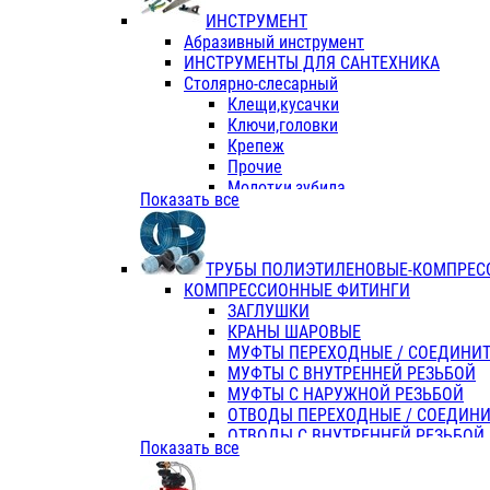
ИНСТРУМЕНТ
Абразивный инструмент
ИНСТРУМЕНТЫ ДЛЯ САНТЕХНИКА
Столярно-слесарный
Клещи,кусачки
Ключи,головки
Крепеж
Прочие
Молотки,зубила
Показать все
Пассатижи,тонкогубцы,утконосы
Напильники,надфили,рашпили
Ножовки по дереву
ТРУБЫ ПОЛИЭТИЛЕНОВЫЕ-КОМПРЕС
Отвертки
КОМПРЕССИОННЫЕ ФИТИНГИ
Хоз. инвентарь
ЗАГЛУШКИ
ЭЛ. ИНСТРУМЕНТ OASIS
КРАНЫ ШАРОВЫЕ
МУФТЫ ПЕРЕХОДНЫЕ / СОЕДИНИ
МУФТЫ С ВНУТРЕННЕЙ РЕЗЬБОЙ
МУФТЫ С НАРУЖНОЙ РЕЗЬБОЙ
ОТВОДЫ ПЕРЕХОДНЫЕ / СОЕДИН
ОТВОДЫ С ВНУТРЕННЕЙ РЕЗЬБОЙ
Показать все
ОТВОДЫ С НАРУЖНОЙ РЕЗЬБОЙ
СЕДЕЛКИ