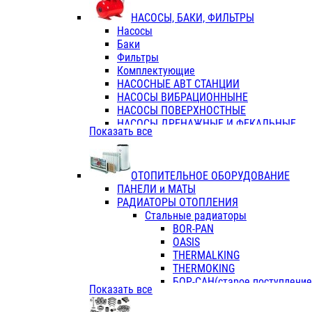
ФЛАНЦЫ / ВТУЛКИ
НАСОСЫ, БАКИ, ФИЛЬТРЫ
ТРОЙНИКИ ПЕРЕХОДНЫЕ / СОЕД
Насосы
ТРОЙНИКИ С ВНУТРЕННЕЙ РЕЗЬБ
Баки
ТРОЙНИКИ С НАРУЖНОЙ РЕЗЬБОЙ
Фильтры
КОЛЬЦА РЕЗИНОВЫЕ
Комплектующие
ТРУБЫ НАПОРНЫЕ
НАСОСНЫЕ АВТ СТАНЦИИ
ТРУБЫ ГОФРИРОВАННЫЕ ДВУХСЛ.
НАСОСЫ ВИБРАЦИОННЫНЕ
ТРУБЫ ПОЛИЭТИЛЕНОВЫЕ
НАСОСЫ ПОВЕРХНОСТНЫЕ
НАСОСЫ ДРЕНАЖНЫЕ И ФЕКАЛЬНЫЕ
Показать все
НАСОСЫ ПОВЫСИТ и ЦИРКУЛЯЦИОННЫ
НАСОСЫ СКВАЖИННЫЕ
ОТОПИТЕЛЬНОЕ ОБОРУДОВАНИЕ
ПАНЕЛИ и МАТЫ
РАДИАТОРЫ ОТОПЛЕНИЯ
Стальные радиаторы
BOR-PAN
OASIS
THERMALKING
THERMOKING
БОР-САН(старое поступление,
Показать все
БОРСАН
AZARIO