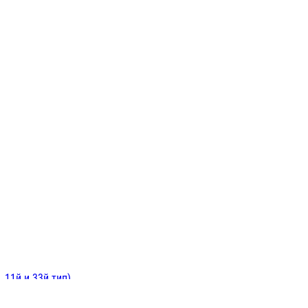
ИНИТЕЛЬНЫЕ
ОЙ
Е
 11й и 33й тип)