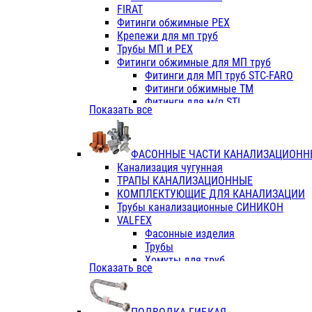
Фитинги ПП белые
FIRAT
Фитинги ПП белые
Фитинги обжимные PEX
Фитинги ППс металл.белые
Крепежи для мп труб
VALFEX
Трубы МП и PEX
Трубы PE-RT
Фитинги обжимные для МП труб
Трубы ПП водопровод белые
Фитинги для МП труб STC-FARO
Трубы ПП водопровод серые
Фитинги обжимные ТМ
Трубы армированные стекловолок
Фитинги для м/п STI
Показать все
Трубы армированные стекловолок
Фитинги для МП труб TITAN
Фитинги ПП серые
Фитинги для МП труб JIF
Краны
VALTEC
Фитинги с металл. серые
ФАСОННЫЕ ЧАСТИ КАНАЛИЗАЦИОНН
TK
Фитинги ПП (серые)
Канализация чугунная
VALFEX
Фитинги ПП белые
ТРАПЫ КАНАЛИЗАЦИОННЫЕ
Краны
КОМПЛЕКТУЮЩИЕ ДЛЯ КАНАЛИЗАЦИИ
Фитинги ПП (белые)
Трубы канализационные СИНИКОН
Фитинги ПП с металлом бел
VALFEX
ПК КОНТУР
Фасонные изделия
Краны полипропиленовые
Трубы
Трубы полипропиленивые
Хомуты для труб
Показать все
Труба PPR PN20
ПВХ (стройполимер)
Труба PPR-AL-PPR PN25(цент
Трубы
Труба PPR-GF-PPR PN25(арми
Фасонные изделия
Фитинги полипропиленовые