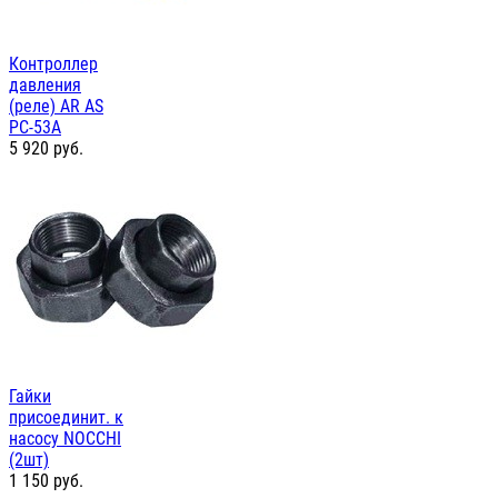
Контроллер
давления
(реле) AR AS
PC-53А
5 920
руб.
Гайки
присоединит. к
насосу NOCCHI
(2шт)
1 150
руб.