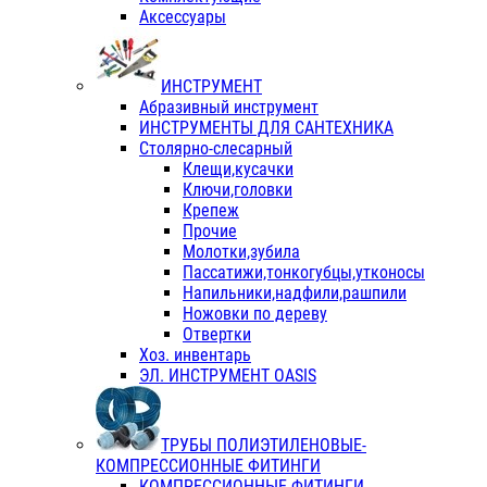
Аксессуары
ИНСТРУМЕНТ
Абразивный инструмент
ИНСТРУМЕНТЫ ДЛЯ САНТЕХНИКА
Столярно-слесарный
Клещи,кусачки
Ключи,головки
Крепеж
Прочие
Молотки,зубила
Пассатижи,тонкогубцы,утконосы
Напильники,надфили,рашпили
Ножовки по дереву
Отвертки
Хоз. инвентарь
ЭЛ. ИНСТРУМЕНТ OASIS
ТРУБЫ ПОЛИЭТИЛЕНОВЫЕ-
КОМПРЕССИОННЫЕ ФИТИНГИ
КОМПРЕССИОННЫЕ ФИТИНГИ