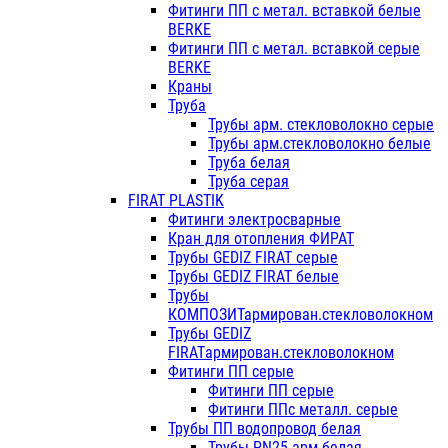
Фитинги ПП с метал. вставкой белые
BERKE
Фитинги ПП с метал. вставкой серые
BERKE
Краны
Труба
Трубы арм. стекловолокно серые
Трубы арм.стекловолокно белые
Труба белая
Труба серая
FIRAT PLASTIK
Фитинги электросварные
Кран для отопления ФИРАТ
Трубы GEDIZ FIRAT серые
Трубы GEDIZ FIRAT белые
Трубы
КОМПОЗИТармирован.стекловолокном
Трубы GEDIZ
FIRATармирован.стекловолокном
Фитинги ПП серые
Фитинги ПП серые
Фитинги ППс металл. серые
Трубы ПП водопровод белая
Трубы PN25 арм.белая