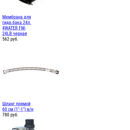
Мембрана для
гидр.бака 24л.
4WATER FM-
24LB черная
562
руб.
Шланг прямой
60 см (1"-1") в/н
780
руб.