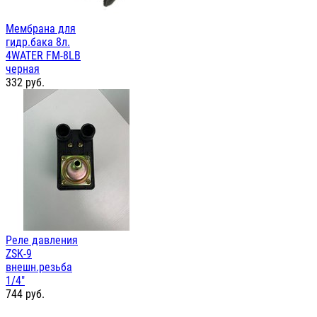
Мембрана для
гидр.бака 8л.
4WATER FM-8LB
черная
332
руб.
Реле давления
ZSK-9
внешн.резьба
1/4"
744
руб.