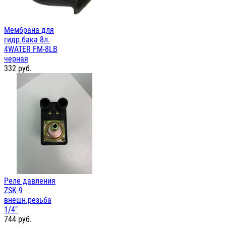
Мембрана для
гидр.бака 8л.
4WATER FM-8LB
черная
332
руб.
Реле давления
ZSK-9
внешн.резьба
1/4"
744
руб.