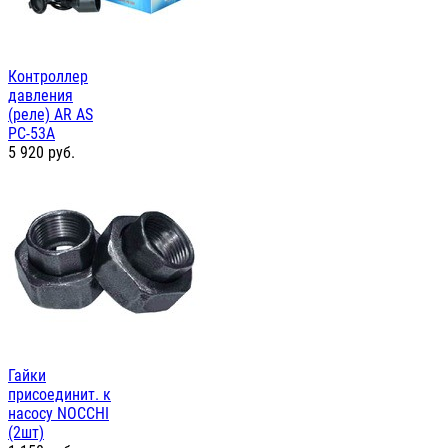
Контроллер
давления
(реле) AR AS
PC-53А
5 920
руб.
Гайки
присоединит. к
насосу NOCCHI
(2шт)