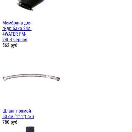
Мембрана для
гидр.бака 24л.
4WATER FM-
24LB черная
562
руб.
Шланг прямой
60 см (1"-1") в/н
780
руб.