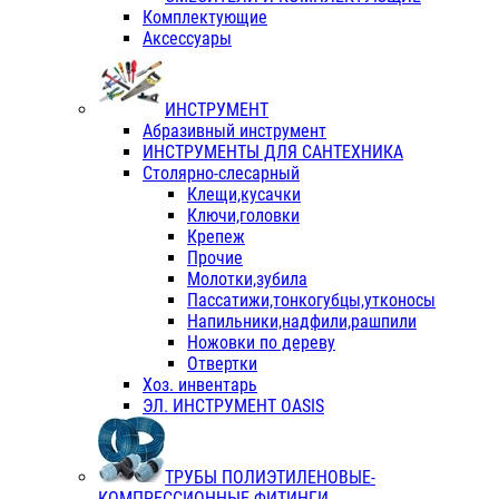
Комплектующие
Аксессуары
ИНСТРУМЕНТ
Абразивный инструмент
ИНСТРУМЕНТЫ ДЛЯ САНТЕХНИКА
Столярно-слесарный
Клещи,кусачки
Ключи,головки
Крепеж
Прочие
Молотки,зубила
Пассатижи,тонкогубцы,утконосы
Напильники,надфили,рашпили
Ножовки по дереву
Отвертки
Хоз. инвентарь
ЭЛ. ИНСТРУМЕНТ OASIS
ТРУБЫ ПОЛИЭТИЛЕНОВЫЕ-
КОМПРЕССИОННЫЕ ФИТИНГИ