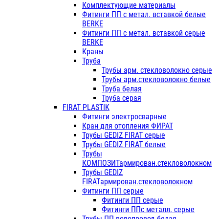
Комплектующие материалы
Фитинги ПП с метал. вставкой белые
BERKE
Фитинги ПП с метал. вставкой серые
BERKE
Краны
Труба
Трубы арм. стекловолокно серые
Трубы арм.стекловолокно белые
Труба белая
Труба серая
FIRAT PLASTIK
Фитинги электросварные
Кран для отопления ФИРАТ
Трубы GEDIZ FIRAT серые
Трубы GEDIZ FIRAT белые
Трубы
КОМПОЗИТармирован.стекловолокном
Трубы GEDIZ
FIRATармирован.стекловолокном
Фитинги ПП серые
Фитинги ПП серые
Фитинги ППс металл. серые
Трубы ПП водопровод белая