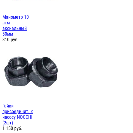
Манометр 10
атм
аксиальный
50мм
310
руб.
Гайки
присоединит. к
насосу NOCCHI
(2шт)
1 150
руб.