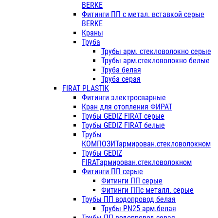
BERKE
Фитинги ПП с метал. вставкой серые
BERKE
Краны
Труба
Трубы арм. стекловолокно серые
Трубы арм.стекловолокно белые
Труба белая
Труба серая
FIRAT PLASTIK
Фитинги электросварные
Кран для отопления ФИРАТ
Трубы GEDIZ FIRAT серые
Трубы GEDIZ FIRAT белые
Трубы
КОМПОЗИТармирован.стекловолокном
Трубы GEDIZ
FIRATармирован.стекловолокном
Фитинги ПП серые
Фитинги ПП серые
Фитинги ППс металл. серые
Трубы ПП водопровод белая
Трубы PN25 арм.белая
Трубы ПП водопровод серая