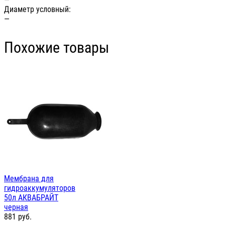
Диаметр условный:
—
Похожие товары
Мембрана для
гидроаккумуляторов
50л АКВАБРАЙТ
черная
881
руб.