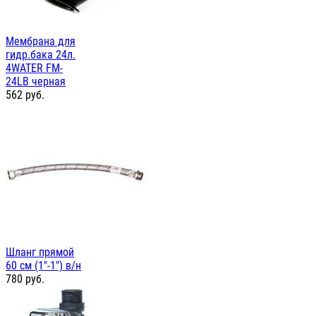
Мембрана для
гидр.бака 24л.
4WATER FM-
24LB черная
562
руб.
Шланг прямой
60 см (1"-1") в/н
780
руб.