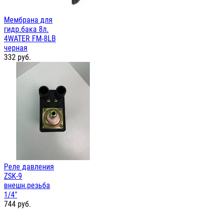
Мембрана для
гидр.бака 8л.
4WATER FM-8LB
черная
332
руб.
Реле давления
ZSK-9
внешн.резьба
1/4"
744
руб.