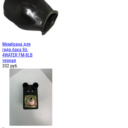
Мембрана для
гидр.бака 8л.
4WATER FM-8LB
черная
332
руб.