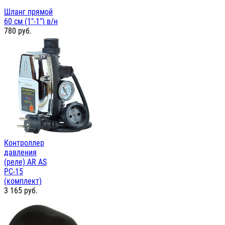
Шланг прямой
60 см (1"-1") в/н
780
руб.
Контроллер
давления
(реле) AR AS
PC-15
(комплект)
3 165
руб.