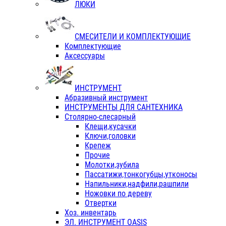
ЛЮКИ
СМЕСИТЕЛИ И КОМПЛЕКТУЮЩИЕ
Комплектующие
Аксессуары
ИНСТРУМЕНТ
Абразивный инструмент
ИНСТРУМЕНТЫ ДЛЯ САНТЕХНИКА
Столярно-слесарный
Клещи,кусачки
Ключи,головки
Крепеж
Прочие
Молотки,зубила
Пассатижи,тонкогубцы,утконосы
Напильники,надфили,рашпили
Ножовки по дереву
Отвертки
Хоз. инвентарь
ЭЛ. ИНСТРУМЕНТ OASIS