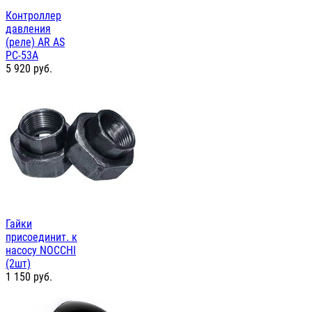
Контроллер
давления
(реле) AR AS
PC-53А
5 920
руб.
Гайки
присоединит. к
насосу NOCCHI
(2шт)
1 150
руб.