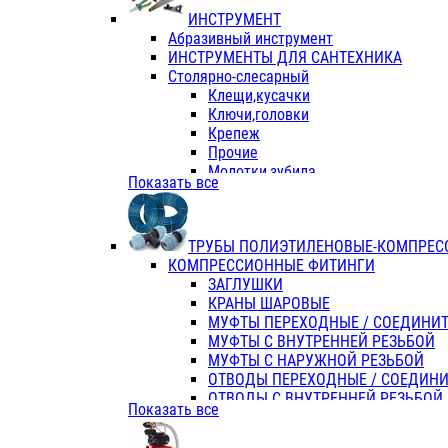
ИНСТРУМЕНТ
Абразивный инструмент
ИНСТРУМЕНТЫ ДЛЯ САНТЕХНИКА
Столярно-слесарный
Клещи,кусачки
Ключи,головки
Крепеж
Прочие
Молотки,зубила
Показать все
Пассатижи,тонкогубцы,утконосы
Напильники,надфили,рашпили
Ножовки по дереву
ТРУБЫ ПОЛИЭТИЛЕНОВЫЕ-КОМПРЕС
Отвертки
КОМПРЕССИОННЫЕ ФИТИНГИ
Хоз. инвентарь
ЗАГЛУШКИ
ЭЛ. ИНСТРУМЕНТ OASIS
КРАНЫ ШАРОВЫЕ
МУФТЫ ПЕРЕХОДНЫЕ / СОЕДИНИ
МУФТЫ С ВНУТРЕННЕЙ РЕЗЬБОЙ
МУФТЫ С НАРУЖНОЙ РЕЗЬБОЙ
ОТВОДЫ ПЕРЕХОДНЫЕ / СОЕДИН
ОТВОДЫ С ВНУТРЕННЕЙ РЕЗЬБОЙ
Показать все
ОТВОДЫ С НАРУЖНОЙ РЕЗЬБОЙ
СЕДЕЛКИ