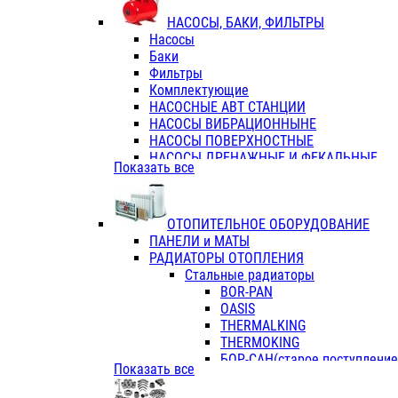
ФЛАНЦЫ / ВТУЛКИ
НАСОСЫ, БАКИ, ФИЛЬТРЫ
ТРОЙНИКИ ПЕРЕХОДНЫЕ / СОЕД
Насосы
ТРОЙНИКИ С ВНУТРЕННЕЙ РЕЗЬБ
Баки
ТРОЙНИКИ С НАРУЖНОЙ РЕЗЬБОЙ
Фильтры
КОЛЬЦА РЕЗИНОВЫЕ
Комплектующие
ТРУБЫ НАПОРНЫЕ
НАСОСНЫЕ АВТ СТАНЦИИ
ТРУБЫ ГОФРИРОВАННЫЕ ДВУХСЛ.
НАСОСЫ ВИБРАЦИОННЫНЕ
ТРУБЫ ПОЛИЭТИЛЕНОВЫЕ
НАСОСЫ ПОВЕРХНОСТНЫЕ
НАСОСЫ ДРЕНАЖНЫЕ И ФЕКАЛЬНЫЕ
Показать все
НАСОСЫ ПОВЫСИТ и ЦИРКУЛЯЦИОННЫ
НАСОСЫ СКВАЖИННЫЕ
ОТОПИТЕЛЬНОЕ ОБОРУДОВАНИЕ
ПАНЕЛИ и МАТЫ
РАДИАТОРЫ ОТОПЛЕНИЯ
Стальные радиаторы
BOR-PAN
OASIS
THERMALKING
THERMOKING
БОР-САН(старое поступление,
Показать все
БОРСАН
AZARIO