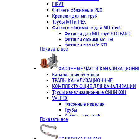
Фитинги ПП белые
FIRAT
Фитинги ПП белые
Фитинги обжимные PEX
Фитинги ППс металл.белые
Крепежи для мп труб
VALFEX
Трубы МП и PEX
Трубы PE-RT
Фитинги обжимные для МП труб
Трубы ПП водопровод белые
Фитинги для МП труб STC-FARO
Трубы ПП водопровод серые
Фитинги обжимные ТМ
Трубы армированные стекловолок
Фитинги для м/п STI
Показать все
Трубы армированные стекловолок
Фитинги для МП труб TITAN
Фитинги ПП серые
Фитинги для МП труб JIF
Краны
VALTEC
Фитинги с металл. серые
ФАСОННЫЕ ЧАСТИ КАНАЛИЗАЦИОНН
TK
Фитинги ПП (серые)
Канализация чугунная
VALFEX
Фитинги ПП белые
ТРАПЫ КАНАЛИЗАЦИОННЫЕ
Краны
КОМПЛЕКТУЮЩИЕ ДЛЯ КАНАЛИЗАЦИИ
Фитинги ПП (белые)
Трубы канализационные СИНИКОН
Фитинги ПП с металлом бел
VALFEX
ПК КОНТУР
Фасонные изделия
Краны полипропиленовые
Трубы
Трубы полипропиленивые
Хомуты для труб
Показать все
Труба PPR PN20
ПВХ (стройполимер)
Труба PPR-AL-PPR PN25(цент
Трубы
Труба PPR-GF-PPR PN25(арми
Фасонные изделия
Фитинги полипропиленовые