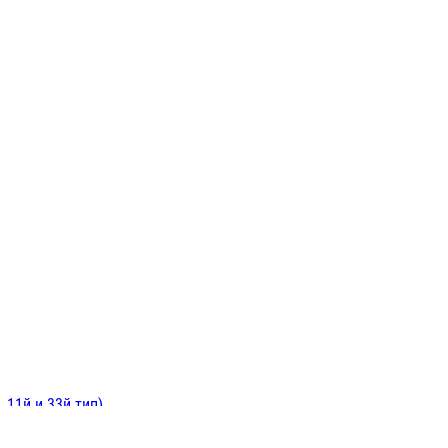
ИНИТЕЛЬНЫЕ
ОЙ
Е
 11й и 33й тип)