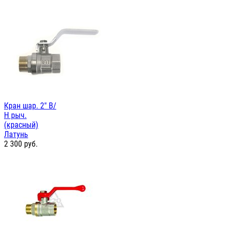
Кран шар. 2" В/
Н рыч.
(красный)
Латунь
2 300
руб.