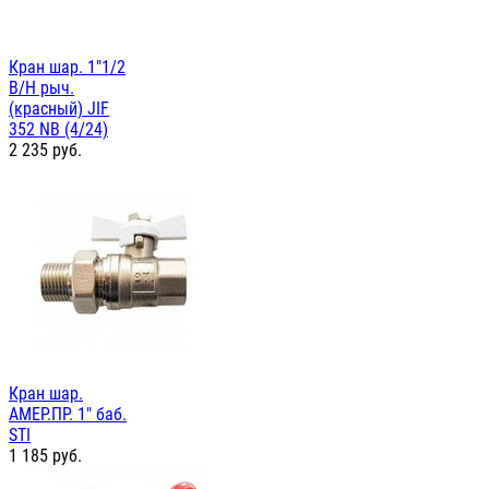
Кран шар. 1"1/2
В/Н рыч.
(красный) JIF
352 NB (4/24)
2 235
руб.
Кран шар.
АМЕР.ПР. 1" баб.
STI
1 185
руб.