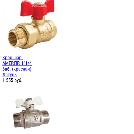
Кран шар.
АМЕР.ПР. 1"1/4
баб. (красная)
Латунь
1 555
руб.