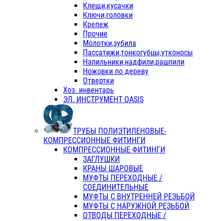
Клещи,кусачки
Ключи,головки
Крепеж
Прочие
Молотки,зубила
Пассатижи,тонкогубцы,утконосы
Напильники,надфили,рашпили
Ножовки по дереву
Отвертки
Хоз. инвентарь
ЭЛ. ИНСТРУМЕНТ OASIS
ТРУБЫ ПОЛИЭТИЛЕНОВЫЕ-
КОМПРЕССИОННЫЕ ФИТИНГИ
КОМПРЕССИОННЫЕ ФИТИНГИ
ЗАГЛУШКИ
КРАНЫ ШАРОВЫЕ
МУФТЫ ПЕРЕХОДНЫЕ /
СОЕДИНИТЕЛЬНЫЕ
МУФТЫ С ВНУТРЕННЕЙ РЕЗЬБОЙ
МУФТЫ С НАРУЖНОЙ РЕЗЬБОЙ
ОТВОДЫ ПЕРЕХОДНЫЕ /