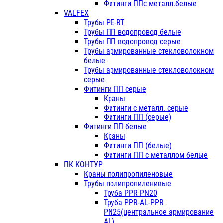
Фитинги ППс металл.белые
VALFEX
Трубы PE-RT
Трубы ПП водопровод белые
Трубы ПП водопровод серые
Трубы армированные стекловолокном
белые
Трубы армированные стекловолокном
серые
Фитинги ПП серые
Краны
Фитинги с металл. серые
Фитинги ПП (серые)
Фитинги ПП белые
Краны
Фитинги ПП (белые)
Фитинги ПП с металлом белые
ПК КОНТУР
Краны полипропиленовые
Трубы полипропиленивые
Труба PPR PN20
Труба PPR-AL-PPR
PN25(центральное армирование
AL)