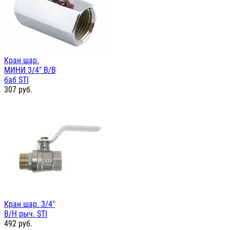
Кран шар.
МИНИ 3/4" В/В
баб STI
307
руб.
Кран шар. 3/4"
В/Н рыч. STI
492
руб.