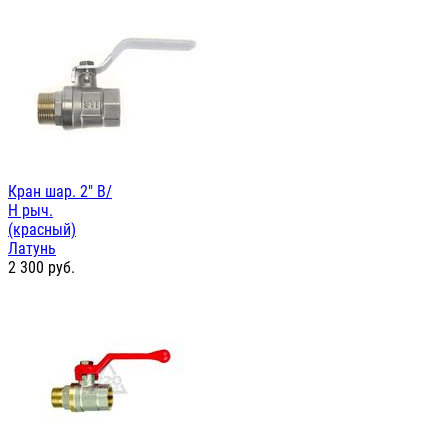
Кран шар. 2" В/
Н рыч.
(красный)
Латунь
2 300
руб.