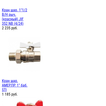
Кран шар. 1"1/2
В/Н рыч.
(красный) JIF
352 NB (4/24)
2 235
руб.
Кран шар.
АМЕР.ПР. 1" баб.
STI
1 185
руб.