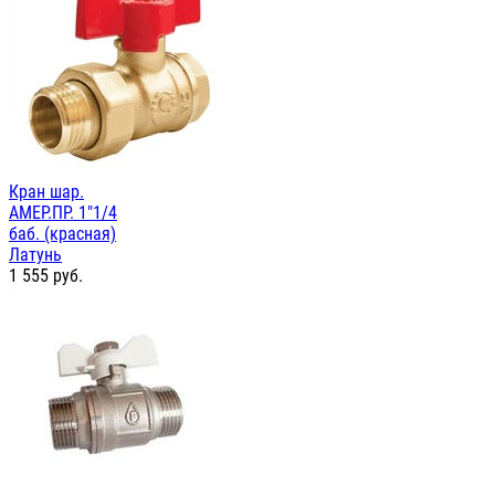
Кран шар.
АМЕР.ПР. 1"1/4
баб. (красная)
Латунь
1 555
руб.