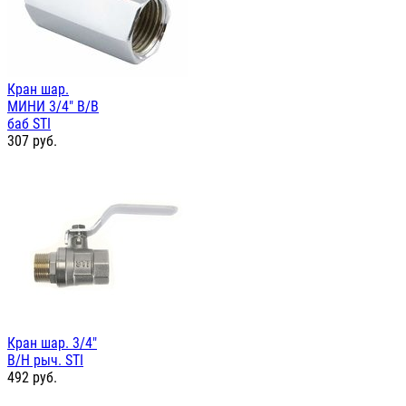
Кран шар.
МИНИ 3/4" В/В
баб STI
307
руб.
Кран шар. 3/4"
В/Н рыч. STI
492
руб.