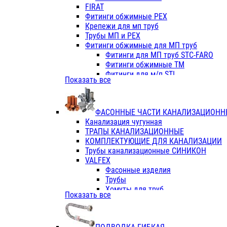
Фитинги ПП белые
FIRAT
Фитинги ПП белые
Фитинги обжимные PEX
Фитинги ППс металл.белые
Крепежи для мп труб
VALFEX
Трубы МП и PEX
Трубы PE-RT
Фитинги обжимные для МП труб
Трубы ПП водопровод белые
Фитинги для МП труб STC-FARO
Трубы ПП водопровод серые
Фитинги обжимные ТМ
Трубы армированные стекловолок
Фитинги для м/п STI
Показать все
Трубы армированные стекловолок
Фитинги для МП труб TITAN
Фитинги ПП серые
Фитинги для МП труб JIF
Краны
VALTEC
Фитинги с металл. серые
ФАСОННЫЕ ЧАСТИ КАНАЛИЗАЦИОНН
TK
Фитинги ПП (серые)
Канализация чугунная
VALFEX
Фитинги ПП белые
ТРАПЫ КАНАЛИЗАЦИОННЫЕ
Краны
КОМПЛЕКТУЮЩИЕ ДЛЯ КАНАЛИЗАЦИИ
Фитинги ПП (белые)
Трубы канализационные СИНИКОН
Фитинги ПП с металлом бел
VALFEX
ПК КОНТУР
Фасонные изделия
Краны полипропиленовые
Трубы
Трубы полипропиленивые
Хомуты для труб
Показать все
Труба PPR PN20
ПВХ (стройполимер)
Труба PPR-AL-PPR PN25(цент
Трубы
Труба PPR-GF-PPR PN25(арми
Фасонные изделия
Фитинги полипропиленовые