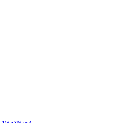
ИНИТЕЛЬНЫЕ
ОЙ
Е
 11й и 33й тип)