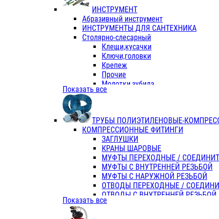
ИНСТРУМЕНТ
Абразивный инструмент
ИНСТРУМЕНТЫ ДЛЯ САНТЕХНИКА
Столярно-слесарный
Клещи,кусачки
Ключи,головки
Крепеж
Прочие
Молотки,зубила
Показать все
Пассатижи,тонкогубцы,утконосы
Напильники,надфили,рашпили
Ножовки по дереву
ТРУБЫ ПОЛИЭТИЛЕНОВЫЕ-КОМПРЕС
Отвертки
КОМПРЕССИОННЫЕ ФИТИНГИ
Хоз. инвентарь
ЗАГЛУШКИ
ЭЛ. ИНСТРУМЕНТ OASIS
КРАНЫ ШАРОВЫЕ
МУФТЫ ПЕРЕХОДНЫЕ / СОЕДИНИ
МУФТЫ С ВНУТРЕННЕЙ РЕЗЬБОЙ
МУФТЫ С НАРУЖНОЙ РЕЗЬБОЙ
ОТВОДЫ ПЕРЕХОДНЫЕ / СОЕДИН
ОТВОДЫ С ВНУТРЕННЕЙ РЕЗЬБОЙ
Показать все
ОТВОДЫ С НАРУЖНОЙ РЕЗЬБОЙ
СЕДЕЛКИ