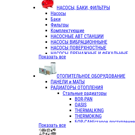
ФЛАНЦЫ / ВТУЛКИ
НАСОСЫ, БАКИ, ФИЛЬТРЫ
ТРОЙНИКИ ПЕРЕХОДНЫЕ / СОЕД
Насосы
ТРОЙНИКИ С ВНУТРЕННЕЙ РЕЗЬБ
Баки
ТРОЙНИКИ С НАРУЖНОЙ РЕЗЬБОЙ
Фильтры
КОЛЬЦА РЕЗИНОВЫЕ
Комплектующие
ТРУБЫ НАПОРНЫЕ
НАСОСНЫЕ АВТ СТАНЦИИ
ТРУБЫ ГОФРИРОВАННЫЕ ДВУХСЛ.
НАСОСЫ ВИБРАЦИОННЫНЕ
ТРУБЫ ПОЛИЭТИЛЕНОВЫЕ
НАСОСЫ ПОВЕРХНОСТНЫЕ
НАСОСЫ ДРЕНАЖНЫЕ И ФЕКАЛЬНЫЕ
Показать все
НАСОСЫ ПОВЫСИТ и ЦИРКУЛЯЦИОННЫ
НАСОСЫ СКВАЖИННЫЕ
ОТОПИТЕЛЬНОЕ ОБОРУДОВАНИЕ
ПАНЕЛИ и МАТЫ
РАДИАТОРЫ ОТОПЛЕНИЯ
Стальные радиаторы
BOR-PAN
OASIS
THERMALKING
THERMOKING
БОР-САН(старое поступление,
Показать все
БОРСАН
AZARIO