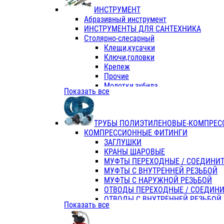
ИНСТРУМЕНТ
Абразивный инструмент
ИНСТРУМЕНТЫ ДЛЯ САНТЕХНИКА
Столярно-слесарный
Клещи,кусачки
Ключи,головки
Крепеж
Прочие
Молотки,зубила
Показать все
Пассатижи,тонкогубцы,утконосы
Напильники,надфили,рашпили
Ножовки по дереву
ТРУБЫ ПОЛИЭТИЛЕНОВЫЕ-КОМПРЕС
Отвертки
КОМПРЕССИОННЫЕ ФИТИНГИ
Хоз. инвентарь
ЗАГЛУШКИ
ЭЛ. ИНСТРУМЕНТ OASIS
КРАНЫ ШАРОВЫЕ
МУФТЫ ПЕРЕХОДНЫЕ / СОЕДИНИ
МУФТЫ С ВНУТРЕННЕЙ РЕЗЬБОЙ
МУФТЫ С НАРУЖНОЙ РЕЗЬБОЙ
ОТВОДЫ ПЕРЕХОДНЫЕ / СОЕДИН
ОТВОДЫ С ВНУТРЕННЕЙ РЕЗЬБОЙ
Показать все
ОТВОДЫ С НАРУЖНОЙ РЕЗЬБОЙ
СЕДЕЛКИ