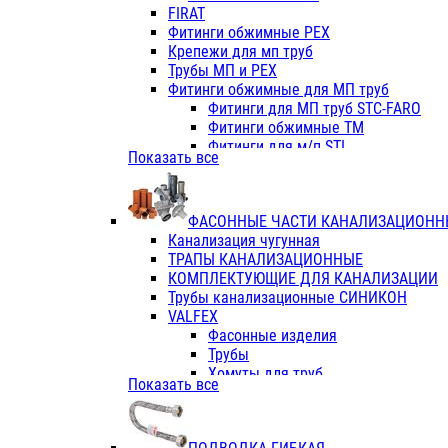
Фитинги ПП белые
FIRAT
Фитинги ПП белые
Фитинги обжимные PEX
Фитинги ППс металл.белые
Крепежи для мп труб
VALFEX
Трубы МП и PEX
Трубы PE-RT
Фитинги обжимные для МП труб
Трубы ПП водопровод белые
Фитинги для МП труб STC-FARO
Трубы ПП водопровод серые
Фитинги обжимные ТМ
Трубы армированные стекловолок
Фитинги для м/п STI
Показать все
Трубы армированные стекловолок
Фитинги для МП труб TITAN
Фитинги ПП серые
Фитинги для МП труб JIF
Краны
VALTEC
Фитинги с металл. серые
ФАСОННЫЕ ЧАСТИ КАНАЛИЗАЦИОНН
TK
Фитинги ПП (серые)
Канализация чугунная
VALFEX
Фитинги ПП белые
ТРАПЫ КАНАЛИЗАЦИОННЫЕ
Краны
КОМПЛЕКТУЮЩИЕ ДЛЯ КАНАЛИЗАЦИИ
Фитинги ПП (белые)
Трубы канализационные СИНИКОН
Фитинги ПП с металлом бел
VALFEX
ПК КОНТУР
Фасонные изделия
Краны полипропиленовые
Трубы
Трубы полипропиленивые
Хомуты для труб
Показать все
Труба PPR PN20
ПВХ (стройполимер)
Труба PPR-AL-PPR PN25(цент
Трубы
Труба PPR-GF-PPR PN25(арми
Фасонные изделия
Фитинги полипропиленовые