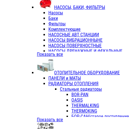
ФЛАНЦЫ / ВТУЛКИ
НАСОСЫ, БАКИ, ФИЛЬТРЫ
ТРОЙНИКИ ПЕРЕХОДНЫЕ / СОЕД
Насосы
ТРОЙНИКИ С ВНУТРЕННЕЙ РЕЗЬБ
Баки
ТРОЙНИКИ С НАРУЖНОЙ РЕЗЬБОЙ
Фильтры
КОЛЬЦА РЕЗИНОВЫЕ
Комплектующие
ТРУБЫ НАПОРНЫЕ
НАСОСНЫЕ АВТ СТАНЦИИ
ТРУБЫ ГОФРИРОВАННЫЕ ДВУХСЛ.
НАСОСЫ ВИБРАЦИОННЫНЕ
ТРУБЫ ПОЛИЭТИЛЕНОВЫЕ
НАСОСЫ ПОВЕРХНОСТНЫЕ
НАСОСЫ ДРЕНАЖНЫЕ И ФЕКАЛЬНЫЕ
Показать все
НАСОСЫ ПОВЫСИТ и ЦИРКУЛЯЦИОННЫ
НАСОСЫ СКВАЖИННЫЕ
ОТОПИТЕЛЬНОЕ ОБОРУДОВАНИЕ
ПАНЕЛИ и МАТЫ
РАДИАТОРЫ ОТОПЛЕНИЯ
Стальные радиаторы
BOR-PAN
OASIS
THERMALKING
THERMOKING
БОР-САН(старое поступление,
Показать все
БОРСАН
AZARIO