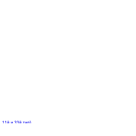
ИНИТЕЛЬНЫЕ
ОЙ
Е
 11й и 33й тип)