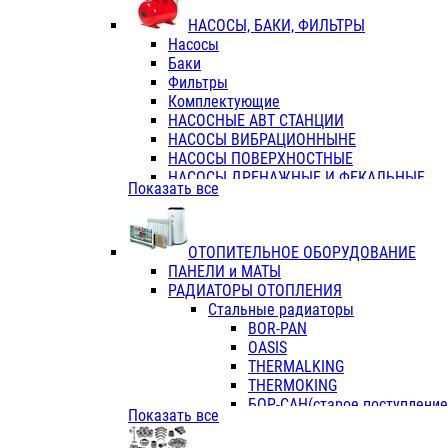
ФЛАНЦЫ / ВТУЛКИ
НАСОСЫ, БАКИ, ФИЛЬТРЫ
ТРОЙНИКИ ПЕРЕХОДНЫЕ / СОЕД
Насосы
ТРОЙНИКИ С ВНУТРЕННЕЙ РЕЗЬБ
Баки
ТРОЙНИКИ С НАРУЖНОЙ РЕЗЬБОЙ
Фильтры
КОЛЬЦА РЕЗИНОВЫЕ
Комплектующие
ТРУБЫ НАПОРНЫЕ
НАСОСНЫЕ АВТ СТАНЦИИ
ТРУБЫ ГОФРИРОВАННЫЕ ДВУХСЛ.
НАСОСЫ ВИБРАЦИОННЫНЕ
ТРУБЫ ПОЛИЭТИЛЕНОВЫЕ
НАСОСЫ ПОВЕРХНОСТНЫЕ
НАСОСЫ ДРЕНАЖНЫЕ И ФЕКАЛЬНЫЕ
Показать все
НАСОСЫ ПОВЫСИТ и ЦИРКУЛЯЦИОННЫ
НАСОСЫ СКВАЖИННЫЕ
ОТОПИТЕЛЬНОЕ ОБОРУДОВАНИЕ
ПАНЕЛИ и МАТЫ
РАДИАТОРЫ ОТОПЛЕНИЯ
Стальные радиаторы
BOR-PAN
OASIS
THERMALKING
THERMOKING
БОР-САН(старое поступление,
Показать все
БОРСАН
AZARIO