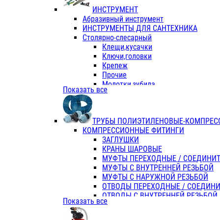
ИНСТРУМЕНТ
Абразивный инструмент
ИНСТРУМЕНТЫ ДЛЯ САНТЕХНИКА
Столярно-слесарный
Клещи,кусачки
Ключи,головки
Крепеж
Прочие
Молотки,зубила
Показать все
Пассатижи,тонкогубцы,утконосы
Напильники,надфили,рашпили
Ножовки по дереву
ТРУБЫ ПОЛИЭТИЛЕНОВЫЕ-КОМПРЕС
Отвертки
КОМПРЕССИОННЫЕ ФИТИНГИ
Хоз. инвентарь
ЗАГЛУШКИ
ЭЛ. ИНСТРУМЕНТ OASIS
КРАНЫ ШАРОВЫЕ
МУФТЫ ПЕРЕХОДНЫЕ / СОЕДИНИ
МУФТЫ С ВНУТРЕННЕЙ РЕЗЬБОЙ
МУФТЫ С НАРУЖНОЙ РЕЗЬБОЙ
ОТВОДЫ ПЕРЕХОДНЫЕ / СОЕДИН
ОТВОДЫ С ВНУТРЕННЕЙ РЕЗЬБОЙ
Показать все
ОТВОДЫ С НАРУЖНОЙ РЕЗЬБОЙ
СЕДЕЛКИ