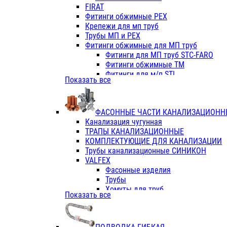
Фитинги ПП белые
FIRAT
Фитинги ПП белые
Фитинги обжимные PEX
Фитинги ППс металл.белые
Крепежи для мп труб
VALFEX
Трубы МП и PEX
Трубы PE-RT
Фитинги обжимные для МП труб
Трубы ПП водопровод белые
Фитинги для МП труб STC-FARO
Трубы ПП водопровод серые
Фитинги обжимные ТМ
Трубы армированные стекловолок
Фитинги для м/п STI
Показать все
Трубы армированные стекловолок
Фитинги для МП труб TITAN
Фитинги ПП серые
Фитинги для МП труб JIF
Краны
VALTEC
Фитинги с металл. серые
ФАСОННЫЕ ЧАСТИ КАНАЛИЗАЦИОНН
TK
Фитинги ПП (серые)
Канализация чугунная
VALFEX
Фитинги ПП белые
ТРАПЫ КАНАЛИЗАЦИОННЫЕ
Краны
КОМПЛЕКТУЮЩИЕ ДЛЯ КАНАЛИЗАЦИИ
Фитинги ПП (белые)
Трубы канализационные СИНИКОН
Фитинги ПП с металлом бел
VALFEX
ПК КОНТУР
Фасонные изделия
Краны полипропиленовые
Трубы
Трубы полипропиленивые
Хомуты для труб
Показать все
Труба PPR PN20
ПВХ (стройполимер)
Труба PPR-AL-PPR PN25(цент
Трубы
Труба PPR-GF-PPR PN25(арми
Фасонные изделия
Фитинги полипропиленовые