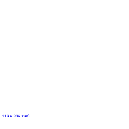
ИНИТЕЛЬНЫЕ
ОЙ
Е
 11й и 33й тип)