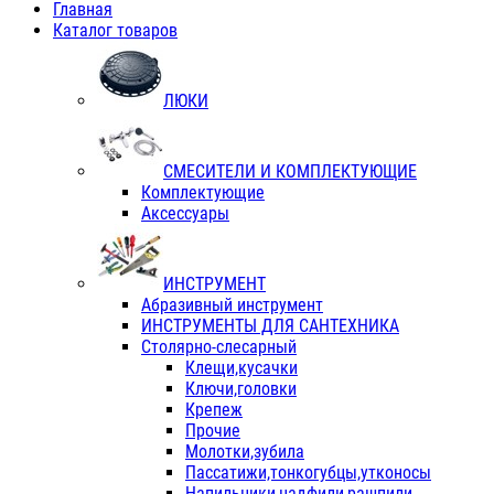
Главная
Каталог товаров
ЛЮКИ
СМЕСИТЕЛИ И КОМПЛЕКТУЮЩИЕ
Комплектующие
Аксессуары
ИНСТРУМЕНТ
Абразивный инструмент
ИНСТРУМЕНТЫ ДЛЯ САНТЕХНИКА
Столярно-слесарный
Клещи,кусачки
Ключи,головки
Крепеж
Прочие
Молотки,зубила
Пассатижи,тонкогубцы,утконосы
Напильники,надфили,рашпили