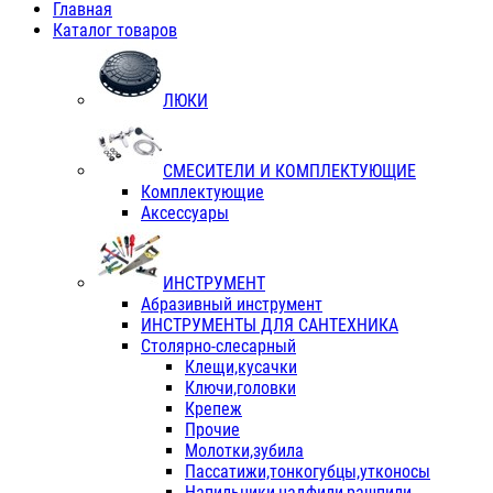
Главная
Каталог товаров
ЛЮКИ
СМЕСИТЕЛИ И КОМПЛЕКТУЮЩИЕ
Комплектующие
Аксессуары
ИНСТРУМЕНТ
Абразивный инструмент
ИНСТРУМЕНТЫ ДЛЯ САНТЕХНИКА
Столярно-слесарный
Клещи,кусачки
Ключи,головки
Крепеж
Прочие
Молотки,зубила
Пассатижи,тонкогубцы,утконосы
Напильники,надфили,рашпили