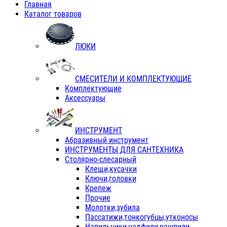
Главная
Каталог товаров
ЛЮКИ
СМЕСИТЕЛИ И КОМПЛЕКТУЮЩИЕ
Комплектующие
Аксессуары
ИНСТРУМЕНТ
Абразивный инструмент
ИНСТРУМЕНТЫ ДЛЯ САНТЕХНИКА
Столярно-слесарный
Клещи,кусачки
Ключи,головки
Крепеж
Прочие
Молотки,зубила
Пассатижи,тонкогубцы,утконосы
Напильники,надфили,рашпили