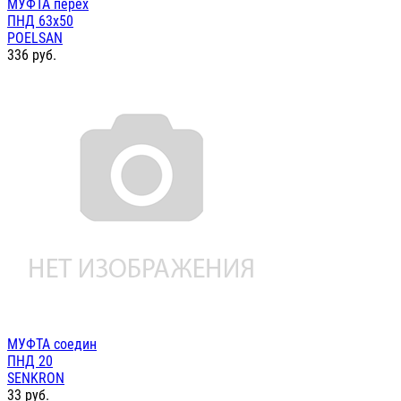
МУФТА перех
ПНД 63х50
POELSAN
336
руб.
МУФТА соедин
ПНД 20
SENKRON
33
руб.