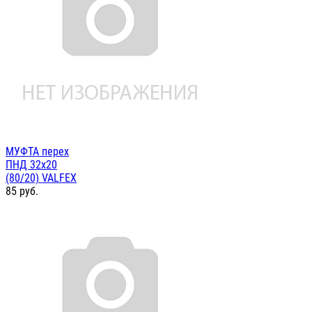
МУФТА перех
ПНД 32х20
(80/20) VALFEX
85
руб.