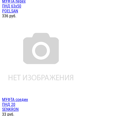
МУФТА перех
ПНД 63х50
POELSAN
336
руб.
МУФТА соедин
ПНД 20
SENKRON
33
руб.