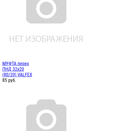
МУФТА перех
ПНД 32х20
(80/20) VALFEX
85
руб.