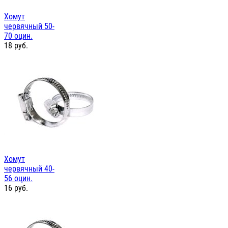
Хомут
червячный 50-
70 оцин.
18
руб.
Хомут
червячный 40-
56 оцин.
16
руб.