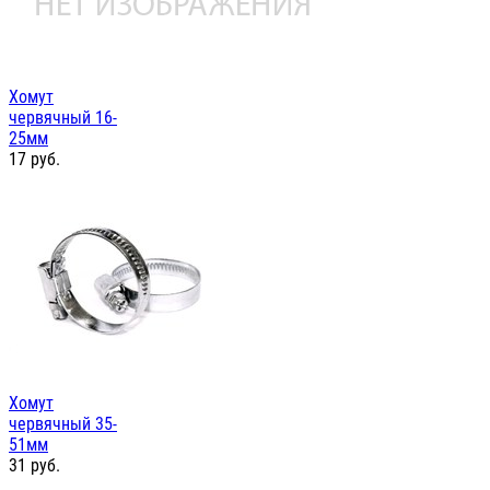
Хомут
червячный 16-
25мм
17
руб.
Хомут
червячный 35-
51мм
31
руб.