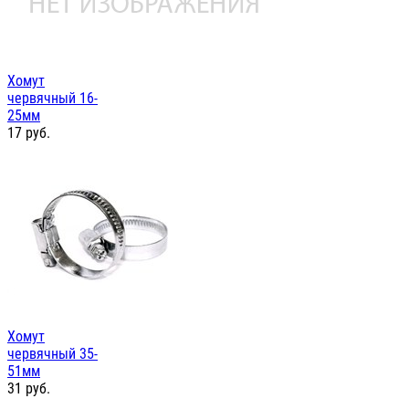
Хомут
червячный 16-
25мм
17
руб.
Хомут
червячный 35-
51мм
31
руб.