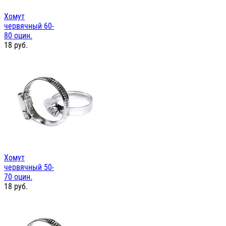
Хомут
червячный 60-
80 оцин.
18
руб.
Хомут
червячный 50-
70 оцин.
18
руб.