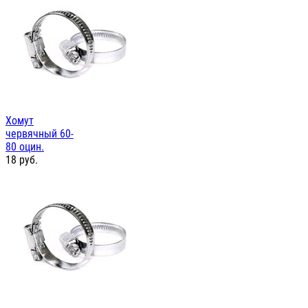
Хомут
червячный 60-
80 оцин.
18
руб.