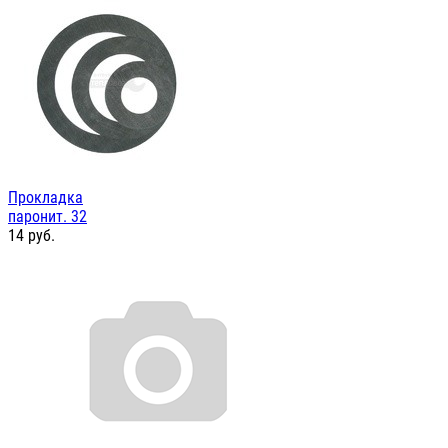
Прокладка
паронит. 32
14
руб.