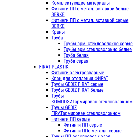
Комплектующие материалы
Фитинги ПП с метал. вставкой белые
BERKE
Фитинги ПП с метал. вставкой серые
BERKE
Краны
Труба
Трубы арм. стекловолокно серые
Трубы арм.стекловолокно белые
Труба белая
Труба серая
FIRAT PLASTIK
Фитинги электросварные
Кран для отопления ФИРАТ
Трубы GEDIZ FIRAT серые
Трубы GEDIZ FIRAT белые
Трубы
КОМПОЗИТармирован.стекловолокном
Трубы GEDIZ
FIRATармирован.стекловолокном
Фитинги ПП серые
Фитинги ПП серые
Фитинги ППс металл. серые
Трубы ПП водопровод белая