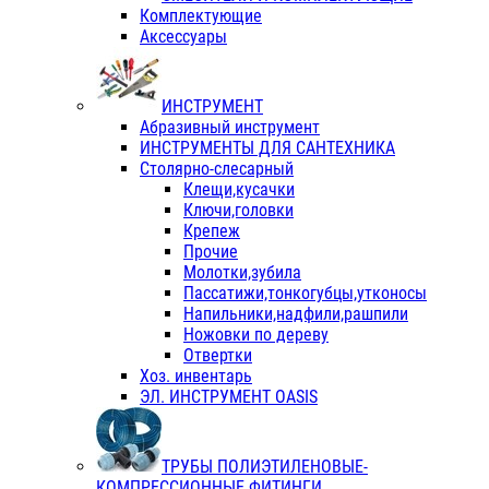
Комплектующие
Аксессуары
ИНСТРУМЕНТ
Абразивный инструмент
ИНСТРУМЕНТЫ ДЛЯ САНТЕХНИКА
Столярно-слесарный
Клещи,кусачки
Ключи,головки
Крепеж
Прочие
Молотки,зубила
Пассатижи,тонкогубцы,утконосы
Напильники,надфили,рашпили
Ножовки по дереву
Отвертки
Хоз. инвентарь
ЭЛ. ИНСТРУМЕНТ OASIS
ТРУБЫ ПОЛИЭТИЛЕНОВЫЕ-
КОМПРЕССИОННЫЕ ФИТИНГИ