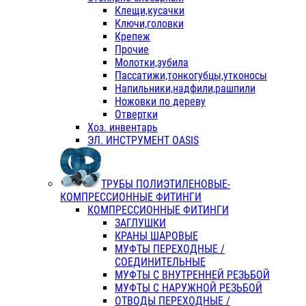
Клещи,кусачки
Ключи,головки
Крепеж
Прочие
Молотки,зубила
Пассатижи,тонкогубцы,утконосы
Напильники,надфили,рашпили
Ножовки по дереву
Отвертки
Хоз. инвентарь
ЭЛ. ИНСТРУМЕНТ OASIS
ТРУБЫ ПОЛИЭТИЛЕНОВЫЕ-
КОМПРЕССИОННЫЕ ФИТИНГИ
КОМПРЕССИОННЫЕ ФИТИНГИ
ЗАГЛУШКИ
КРАНЫ ШАРОВЫЕ
МУФТЫ ПЕРЕХОДНЫЕ /
СОЕДИНИТЕЛЬНЫЕ
МУФТЫ С ВНУТРЕННЕЙ РЕЗЬБОЙ
МУФТЫ С НАРУЖНОЙ РЕЗЬБОЙ
ОТВОДЫ ПЕРЕХОДНЫЕ /