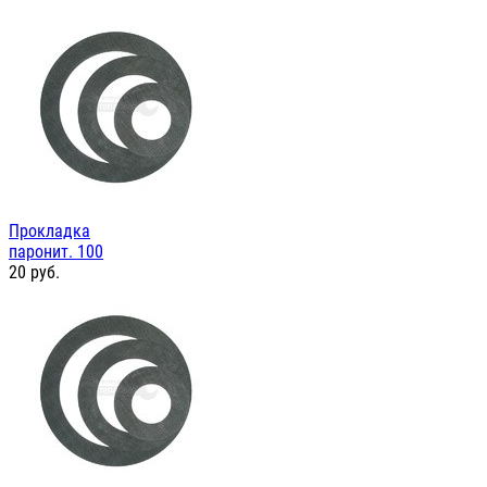
Прокладка
паронит. 100
20
руб.