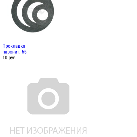
Прокладка
паронит. 65
10
руб.