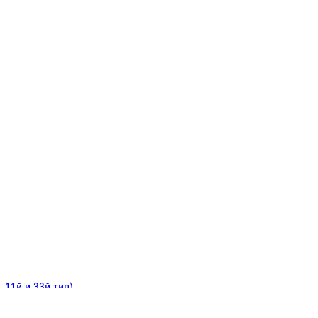
ИНИТЕЛЬНЫЕ
ОЙ
Е
 11й и 33й тип)