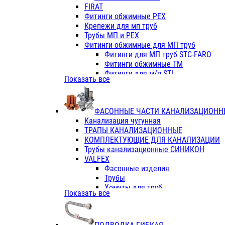
Фитинги ПП белые
FIRAT
Фитинги ПП белые
Фитинги обжимные PEX
Фитинги ППс металл.белые
Крепежи для мп труб
VALFEX
Трубы МП и PEX
Трубы PE-RT
Фитинги обжимные для МП труб
Трубы ПП водопровод белые
Фитинги для МП труб STC-FARO
Трубы ПП водопровод серые
Фитинги обжимные ТМ
Трубы армированные стекловолок
Фитинги для м/п STI
Показать все
Трубы армированные стекловолок
Фитинги для МП труб TITAN
Фитинги ПП серые
Фитинги для МП труб JIF
Краны
VALTEC
Фитинги с металл. серые
ФАСОННЫЕ ЧАСТИ КАНАЛИЗАЦИОНН
TK
Фитинги ПП (серые)
Канализация чугунная
VALFEX
Фитинги ПП белые
ТРАПЫ КАНАЛИЗАЦИОННЫЕ
Краны
КОМПЛЕКТУЮЩИЕ ДЛЯ КАНАЛИЗАЦИИ
Фитинги ПП (белые)
Трубы канализационные СИНИКОН
Фитинги ПП с металлом бел
VALFEX
ПК КОНТУР
Фасонные изделия
Краны полипропиленовые
Трубы
Трубы полипропиленивые
Хомуты для труб
Показать все
Труба PPR PN20
ПВХ (стройполимер)
Труба PPR-AL-PPR PN25(цент
Трубы
Труба PPR-GF-PPR PN25(арми
Фасонные изделия
Фитинги полипропиленовые