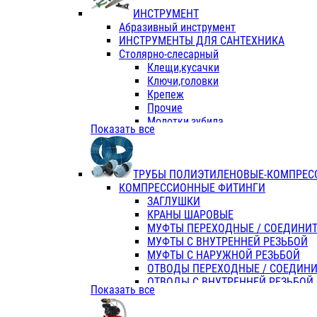
ИНСТРУМЕНТ
Абразивный инструмент
ИНСТРУМЕНТЫ ДЛЯ САНТЕХНИКА
Столярно-слесарный
Клещи,кусачки
Ключи,головки
Крепеж
Прочие
Молотки,зубила
Показать все
Пассатижи,тонкогубцы,утконосы
Напильники,надфили,рашпили
Ножовки по дереву
ТРУБЫ ПОЛИЭТИЛЕНОВЫЕ-КОМПРЕС
Отвертки
КОМПРЕССИОННЫЕ ФИТИНГИ
Хоз. инвентарь
ЗАГЛУШКИ
ЭЛ. ИНСТРУМЕНТ OASIS
КРАНЫ ШАРОВЫЕ
МУФТЫ ПЕРЕХОДНЫЕ / СОЕДИНИ
МУФТЫ С ВНУТРЕННЕЙ РЕЗЬБОЙ
МУФТЫ С НАРУЖНОЙ РЕЗЬБОЙ
ОТВОДЫ ПЕРЕХОДНЫЕ / СОЕДИН
ОТВОДЫ С ВНУТРЕННЕЙ РЕЗЬБОЙ
Показать все
ОТВОДЫ С НАРУЖНОЙ РЕЗЬБОЙ
СЕДЕЛКИ