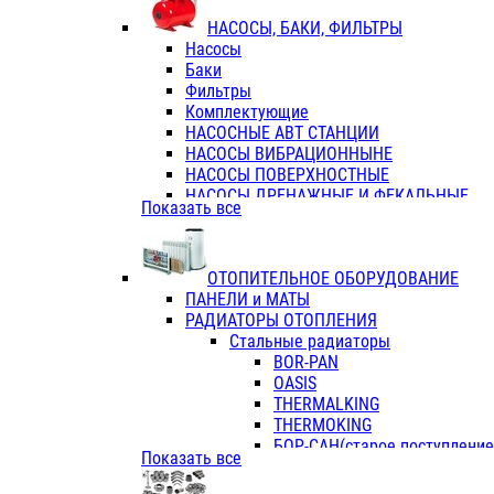
ФЛАНЦЫ / ВТУЛКИ
НАСОСЫ, БАКИ, ФИЛЬТРЫ
ТРОЙНИКИ ПЕРЕХОДНЫЕ / СОЕД
Насосы
ТРОЙНИКИ С ВНУТРЕННЕЙ РЕЗЬБ
Баки
ТРОЙНИКИ С НАРУЖНОЙ РЕЗЬБОЙ
Фильтры
КОЛЬЦА РЕЗИНОВЫЕ
Комплектующие
ТРУБЫ НАПОРНЫЕ
НАСОСНЫЕ АВТ СТАНЦИИ
ТРУБЫ ГОФРИРОВАННЫЕ ДВУХСЛ.
НАСОСЫ ВИБРАЦИОННЫНЕ
ТРУБЫ ПОЛИЭТИЛЕНОВЫЕ
НАСОСЫ ПОВЕРХНОСТНЫЕ
НАСОСЫ ДРЕНАЖНЫЕ И ФЕКАЛЬНЫЕ
Показать все
НАСОСЫ ПОВЫСИТ и ЦИРКУЛЯЦИОННЫ
НАСОСЫ СКВАЖИННЫЕ
ОТОПИТЕЛЬНОЕ ОБОРУДОВАНИЕ
ПАНЕЛИ и МАТЫ
РАДИАТОРЫ ОТОПЛЕНИЯ
Стальные радиаторы
BOR-PAN
OASIS
THERMALKING
THERMOKING
БОР-САН(старое поступление,
Показать все
БОРСАН
AZARIO