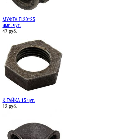
МУФТА П.20*25
имп. чуг.
47
руб.
К.ГАЙКА 15 чуг.
12
руб.