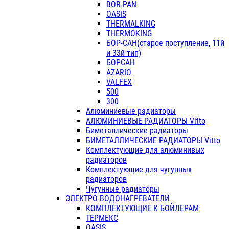
BOR-PAN
OASIS
THERMALKING
THERMOKING
БОР-САН(старое поступление, 11й
и 33й тип)
БОРСАН
AZARIO
VALFEX
500
300
Алюминиевые радиаторы
АЛЮМИНИЕВЫЕ РАДИАТОРЫ Vitto
Биметаллические радиаторы
БИМЕТАЛЛИЧЕСКИЕ РАДИАТОРЫ Vitto
Комплектующие для алюминивых
радиаторов
Комплектующие для чугунных
радиаторов
Чугунные радиаторы
ЭЛЕКТРО-ВОДОНАГРЕВАТЕЛИ
КОМПЛЕКТУЮЩИЕ К БОЙЛЕРАМ
ТЕРМЕКС
OASIS