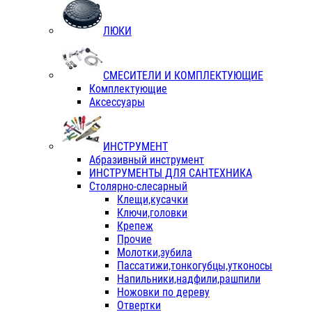
ЛЮКИ
СМЕСИТЕЛИ И КОМПЛЕКТУЮЩИЕ
Комплектующие
Аксессуары
ИНСТРУМЕНТ
Абразивный инструмент
ИНСТРУМЕНТЫ ДЛЯ САНТЕХНИКА
Столярно-слесарный
Клещи,кусачки
Ключи,головки
Крепеж
Прочие
Молотки,зубила
Пассатижи,тонкогубцы,утконосы
Напильники,надфили,рашпили
Ножовки по дереву
Отвертки