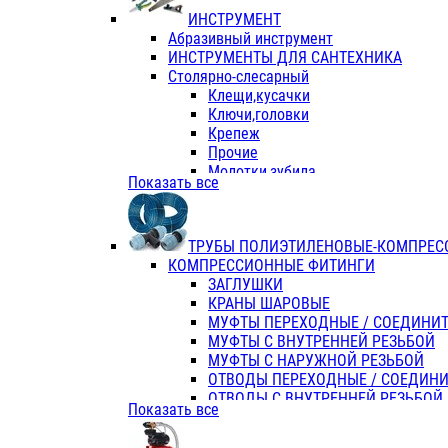
ИНСТРУМЕНТ
Абразивный инструмент
ИНСТРУМЕНТЫ ДЛЯ САНТЕХНИКА
Столярно-слесарный
Клещи,кусачки
Ключи,головки
Крепеж
Прочие
Молотки,зубила
Показать все
Пассатижи,тонкогубцы,утконосы
Напильники,надфили,рашпили
Ножовки по дереву
ТРУБЫ ПОЛИЭТИЛЕНОВЫЕ-КОМПРЕС
Отвертки
КОМПРЕССИОННЫЕ ФИТИНГИ
Хоз. инвентарь
ЗАГЛУШКИ
ЭЛ. ИНСТРУМЕНТ OASIS
КРАНЫ ШАРОВЫЕ
МУФТЫ ПЕРЕХОДНЫЕ / СОЕДИНИ
МУФТЫ С ВНУТРЕННЕЙ РЕЗЬБОЙ
МУФТЫ С НАРУЖНОЙ РЕЗЬБОЙ
ОТВОДЫ ПЕРЕХОДНЫЕ / СОЕДИН
ОТВОДЫ С ВНУТРЕННЕЙ РЕЗЬБОЙ
Показать все
ОТВОДЫ С НАРУЖНОЙ РЕЗЬБОЙ
СЕДЕЛКИ