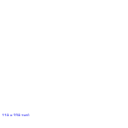
ИНИТЕЛЬНЫЕ
ОЙ
Е
 11й и 33й тип)