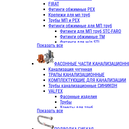
Фитинги ПП белые
FIRAT
Фитинги ПП белые
Фитинги обжимные PEX
Фитинги ППс металл.белые
Крепежи для мп труб
VALFEX
Трубы МП и PEX
Трубы PE-RT
Фитинги обжимные для МП труб
Трубы ПП водопровод белые
Фитинги для МП труб STC-FARO
Трубы ПП водопровод серые
Фитинги обжимные ТМ
Трубы армированные стекловолок
Фитинги для м/п STI
Показать все
Трубы армированные стекловолок
Фитинги для МП труб TITAN
Фитинги ПП серые
Фитинги для МП труб JIF
Краны
VALTEC
Фитинги с металл. серые
ФАСОННЫЕ ЧАСТИ КАНАЛИЗАЦИОНН
TK
Фитинги ПП (серые)
Канализация чугунная
VALFEX
Фитинги ПП белые
ТРАПЫ КАНАЛИЗАЦИОННЫЕ
Краны
КОМПЛЕКТУЮЩИЕ ДЛЯ КАНАЛИЗАЦИИ
Фитинги ПП (белые)
Трубы канализационные СИНИКОН
Фитинги ПП с металлом бел
VALFEX
ПК КОНТУР
Фасонные изделия
Краны полипропиленовые
Трубы
Трубы полипропиленивые
Хомуты для труб
Показать все
Труба PPR PN20
ПВХ (стройполимер)
Труба PPR-AL-PPR PN25(цент
Трубы
Труба PPR-GF-PPR PN25(арми
Фасонные изделия
Фитинги полипропиленовые