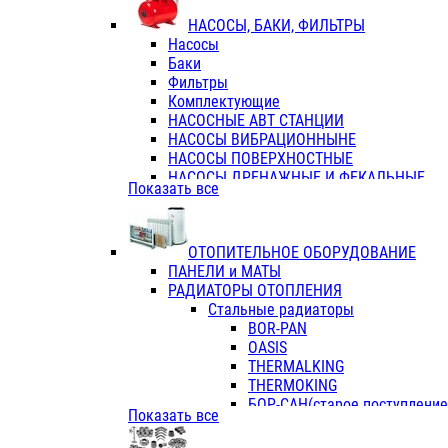
ФЛАНЦЫ / ВТУЛКИ
НАСОСЫ, БАКИ, ФИЛЬТРЫ
ТРОЙНИКИ ПЕРЕХОДНЫЕ / СОЕД
Насосы
ТРОЙНИКИ С ВНУТРЕННЕЙ РЕЗЬБ
Баки
ТРОЙНИКИ С НАРУЖНОЙ РЕЗЬБОЙ
Фильтры
КОЛЬЦА РЕЗИНОВЫЕ
Комплектующие
ТРУБЫ НАПОРНЫЕ
НАСОСНЫЕ АВТ СТАНЦИИ
ТРУБЫ ГОФРИРОВАННЫЕ ДВУХСЛ.
НАСОСЫ ВИБРАЦИОННЫНЕ
ТРУБЫ ПОЛИЭТИЛЕНОВЫЕ
НАСОСЫ ПОВЕРХНОСТНЫЕ
НАСОСЫ ДРЕНАЖНЫЕ И ФЕКАЛЬНЫЕ
Показать все
НАСОСЫ ПОВЫСИТ и ЦИРКУЛЯЦИОННЫ
НАСОСЫ СКВАЖИННЫЕ
ОТОПИТЕЛЬНОЕ ОБОРУДОВАНИЕ
ПАНЕЛИ и МАТЫ
РАДИАТОРЫ ОТОПЛЕНИЯ
Стальные радиаторы
BOR-PAN
OASIS
THERMALKING
THERMOKING
БОР-САН(старое поступление,
Показать все
БОРСАН
AZARIO