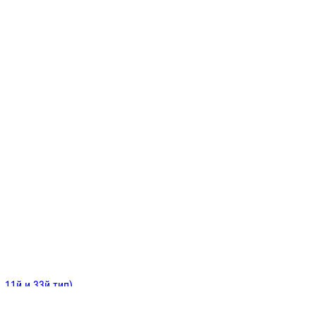
ИНИТЕЛЬНЫЕ
ОЙ
Е
 11й и 33й тип)