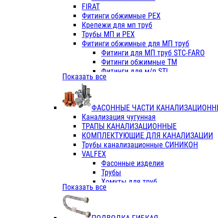
Фитинги ПП белые
FIRAT
Фитинги ПП белые
Фитинги обжимные PEX
Фитинги ППс металл.белые
Крепежи для мп труб
VALFEX
Трубы МП и PEX
Трубы PE-RT
Фитинги обжимные для МП труб
Трубы ПП водопровод белые
Фитинги для МП труб STC-FARO
Трубы ПП водопровод серые
Фитинги обжимные ТМ
Трубы армированные стекловолок
Фитинги для м/п STI
Показать все
Трубы армированные стекловолок
Фитинги для МП труб TITAN
Фитинги ПП серые
Фитинги для МП труб JIF
Краны
VALTEC
Фитинги с металл. серые
ФАСОННЫЕ ЧАСТИ КАНАЛИЗАЦИОНН
TK
Фитинги ПП (серые)
Канализация чугунная
VALFEX
Фитинги ПП белые
ТРАПЫ КАНАЛИЗАЦИОННЫЕ
Краны
КОМПЛЕКТУЮЩИЕ ДЛЯ КАНАЛИЗАЦИИ
Фитинги ПП (белые)
Трубы канализационные СИНИКОН
Фитинги ПП с металлом бел
VALFEX
ПК КОНТУР
Фасонные изделия
Краны полипропиленовые
Трубы
Трубы полипропиленивые
Хомуты для труб
Показать все
Труба PPR PN20
ПВХ (стройполимер)
Труба PPR-AL-PPR PN25(цент
Трубы
Труба PPR-GF-PPR PN25(арми
Фасонные изделия
Фитинги полипропиленовые