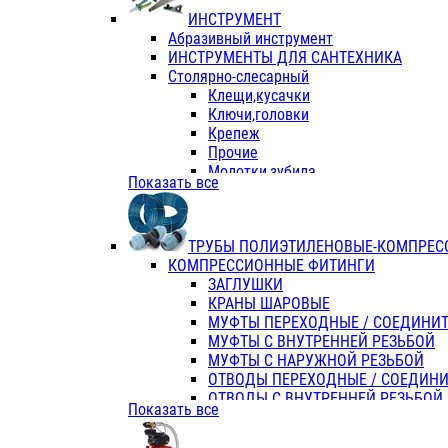
ИНСТРУМЕНТ
Абразивный инструмент
ИНСТРУМЕНТЫ ДЛЯ САНТЕХНИКА
Столярно-слесарный
Клещи,кусачки
Ключи,головки
Крепеж
Прочие
Молотки,зубила
Показать все
Пассатижи,тонкогубцы,утконосы
Напильники,надфили,рашпили
Ножовки по дереву
ТРУБЫ ПОЛИЭТИЛЕНОВЫЕ-КОМПРЕС
Отвертки
КОМПРЕССИОННЫЕ ФИТИНГИ
Хоз. инвентарь
ЗАГЛУШКИ
ЭЛ. ИНСТРУМЕНТ OASIS
КРАНЫ ШАРОВЫЕ
МУФТЫ ПЕРЕХОДНЫЕ / СОЕДИНИ
МУФТЫ С ВНУТРЕННЕЙ РЕЗЬБОЙ
МУФТЫ С НАРУЖНОЙ РЕЗЬБОЙ
ОТВОДЫ ПЕРЕХОДНЫЕ / СОЕДИН
ОТВОДЫ С ВНУТРЕННЕЙ РЕЗЬБОЙ
Показать все
ОТВОДЫ С НАРУЖНОЙ РЕЗЬБОЙ
СЕДЕЛКИ