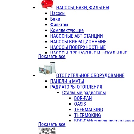
ФЛАНЦЫ / ВТУЛКИ
НАСОСЫ, БАКИ, ФИЛЬТРЫ
ТРОЙНИКИ ПЕРЕХОДНЫЕ / СОЕД
Насосы
ТРОЙНИКИ С ВНУТРЕННЕЙ РЕЗЬБ
Баки
ТРОЙНИКИ С НАРУЖНОЙ РЕЗЬБОЙ
Фильтры
КОЛЬЦА РЕЗИНОВЫЕ
Комплектующие
ТРУБЫ НАПОРНЫЕ
НАСОСНЫЕ АВТ СТАНЦИИ
ТРУБЫ ГОФРИРОВАННЫЕ ДВУХСЛ.
НАСОСЫ ВИБРАЦИОННЫНЕ
ТРУБЫ ПОЛИЭТИЛЕНОВЫЕ
НАСОСЫ ПОВЕРХНОСТНЫЕ
НАСОСЫ ДРЕНАЖНЫЕ И ФЕКАЛЬНЫЕ
Показать все
НАСОСЫ ПОВЫСИТ и ЦИРКУЛЯЦИОННЫ
НАСОСЫ СКВАЖИННЫЕ
ОТОПИТЕЛЬНОЕ ОБОРУДОВАНИЕ
ПАНЕЛИ и МАТЫ
РАДИАТОРЫ ОТОПЛЕНИЯ
Стальные радиаторы
BOR-PAN
OASIS
THERMALKING
THERMOKING
БОР-САН(старое поступление,
Показать все
БОРСАН
AZARIO