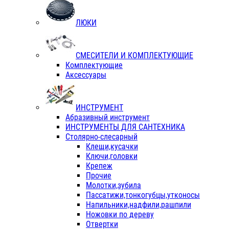
ЛЮКИ
СМЕСИТЕЛИ И КОМПЛЕКТУЮЩИЕ
Комплектующие
Аксессуары
ИНСТРУМЕНТ
Абразивный инструмент
ИНСТРУМЕНТЫ ДЛЯ САНТЕХНИКА
Столярно-слесарный
Клещи,кусачки
Ключи,головки
Крепеж
Прочие
Молотки,зубила
Пассатижи,тонкогубцы,утконосы
Напильники,надфили,рашпили
Ножовки по дереву
Отвертки