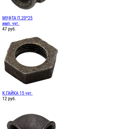
МУФТА П.20*25
имп. чуг.
47
руб.
К.ГАЙКА 15 чуг.
12
руб.