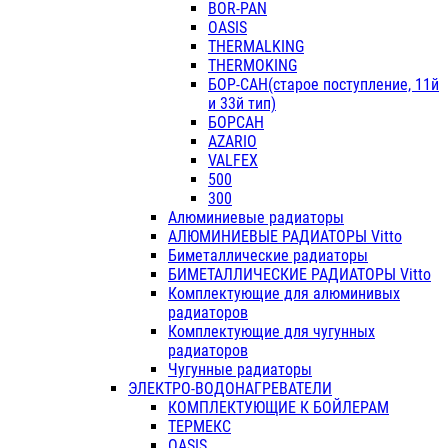
BOR-PAN
OASIS
THERMALKING
THERMOKING
БОР-САН(старое поступление, 11й
и 33й тип)
БОРСАН
AZARIO
VALFEX
500
300
Алюминиевые радиаторы
АЛЮМИНИЕВЫЕ РАДИАТОРЫ Vitto
Биметаллические радиаторы
БИМЕТАЛЛИЧЕСКИЕ РАДИАТОРЫ Vitto
Комплектующие для алюминивых
радиаторов
Комплектующие для чугунных
радиаторов
Чугунные радиаторы
ЭЛЕКТРО-ВОДОНАГРЕВАТЕЛИ
КОМПЛЕКТУЮЩИЕ К БОЙЛЕРАМ
ТЕРМЕКС
OASIS