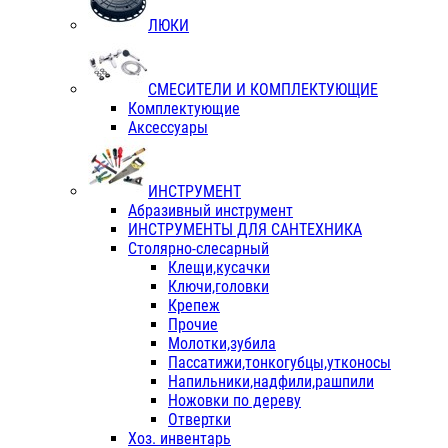
ЛЮКИ
СМЕСИТЕЛИ И КОМПЛЕКТУЮЩИЕ
Комплектующие
Аксессуары
ИНСТРУМЕНТ
Абразивный инструмент
ИНСТРУМЕНТЫ ДЛЯ САНТЕХНИКА
Столярно-слесарный
Клещи,кусачки
Ключи,головки
Крепеж
Прочие
Молотки,зубила
Пассатижи,тонкогубцы,утконосы
Напильники,надфили,рашпили
Ножовки по дереву
Отвертки
Хоз. инвентарь