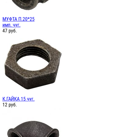
МУФТА П.20*25
имп. чуг.
47
руб.
К.ГАЙКА 15 чуг.
12
руб.