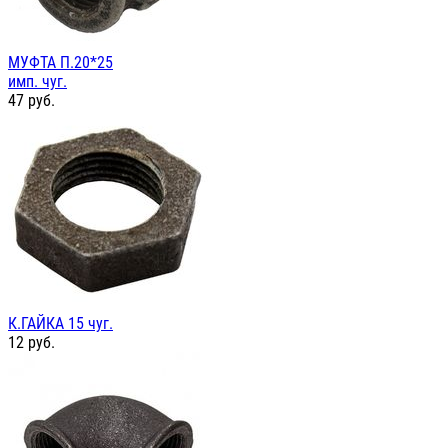
МУФТА П.20*25
имп. чуг.
47
руб.
К.ГАЙКА 15 чуг.
12
руб.