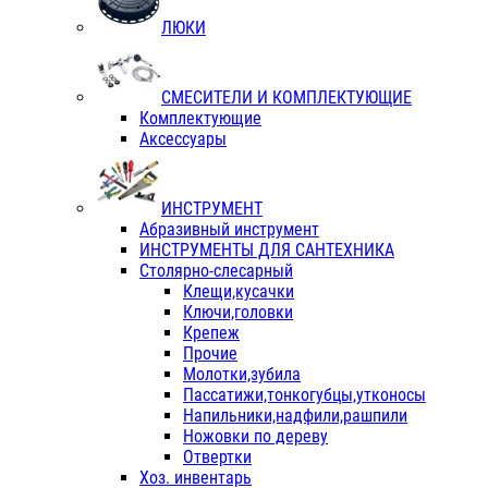
ЛЮКИ
СМЕСИТЕЛИ И КОМПЛЕКТУЮЩИЕ
Комплектующие
Аксессуары
ИНСТРУМЕНТ
Абразивный инструмент
ИНСТРУМЕНТЫ ДЛЯ САНТЕХНИКА
Столярно-слесарный
Клещи,кусачки
Ключи,головки
Крепеж
Прочие
Молотки,зубила
Пассатижи,тонкогубцы,утконосы
Напильники,надфили,рашпили
Ножовки по дереву
Отвертки
Хоз. инвентарь