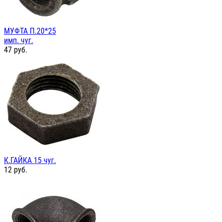
МУФТА П.20*25
имп. чуг.
47
руб.
К.ГАЙКА 15 чуг.
12
руб.