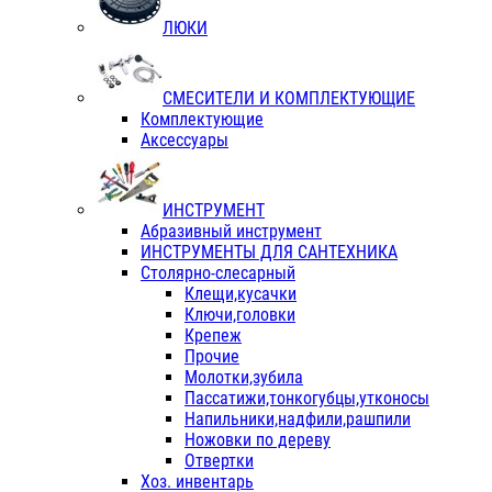
ЛЮКИ
СМЕСИТЕЛИ И КОМПЛЕКТУЮЩИЕ
Комплектующие
Аксессуары
ИНСТРУМЕНТ
Абразивный инструмент
ИНСТРУМЕНТЫ ДЛЯ САНТЕХНИКА
Столярно-слесарный
Клещи,кусачки
Ключи,головки
Крепеж
Прочие
Молотки,зубила
Пассатижи,тонкогубцы,утконосы
Напильники,надфили,рашпили
Ножовки по дереву
Отвертки
Хоз. инвентарь