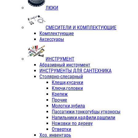
ЛЮКИ
СМЕСИТЕЛИ И КОМПЛЕКТУЮЩИЕ
Комплектующие
Аксессуары
ИНСТРУМЕНТ
Абразивный инструмент
ИНСТРУМЕНТЫ ДЛЯ САНТЕХНИКА
Столярно-слесарный
Клещи,кусачки
Ключи,головки
Крепеж
Прочие
Молотки,зубила
Пассатижи,тонкогубцы,утконосы
Напильники,надфили,рашпили
Ножовки по дереву
Отвертки
Хоз. инвентарь