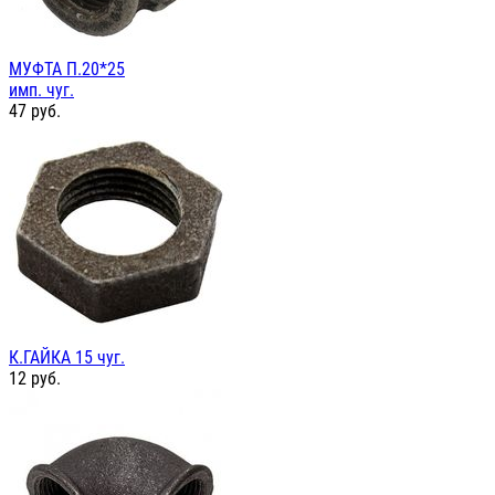
МУФТА П.20*25
имп. чуг.
47
руб.
К.ГАЙКА 15 чуг.
12
руб.