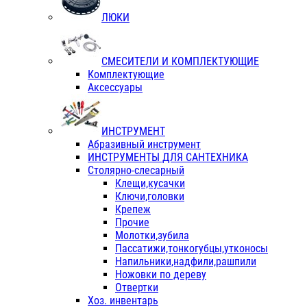
ЛЮКИ
СМЕСИТЕЛИ И КОМПЛЕКТУЮЩИЕ
Комплектующие
Аксессуары
ИНСТРУМЕНТ
Абразивный инструмент
ИНСТРУМЕНТЫ ДЛЯ САНТЕХНИКА
Столярно-слесарный
Клещи,кусачки
Ключи,головки
Крепеж
Прочие
Молотки,зубила
Пассатижи,тонкогубцы,утконосы
Напильники,надфили,рашпили
Ножовки по дереву
Отвертки
Хоз. инвентарь