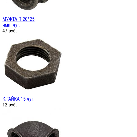
МУФТА П.20*25
имп. чуг.
47
руб.
К.ГАЙКА 15 чуг.
12
руб.