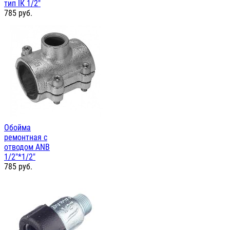
тип IК 1/2"
785
руб.
Обойма
ремонтная с
отводом ANB
1/2"*1/2"
785
руб.