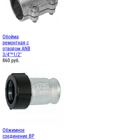
Обойма
ремонтная с
отводом ANB
3/4"*1/2"
860
руб.
Обжимное
соединение ВР