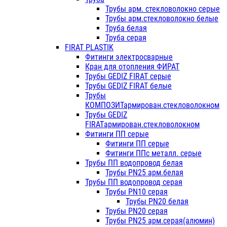
Трубы арм. стекловолокно серые
Трубы арм.стекловолокно белые
Труба белая
Труба серая
FIRAT PLASTIK
Фитинги электросварные
Кран для отопления ФИРАТ
Трубы GEDIZ FIRAT серые
Трубы GEDIZ FIRAT белые
Трубы
КОМПОЗИТармирован.стекловолокном
Трубы GEDIZ
FIRATармирован.стекловолокном
Фитинги ПП серые
Фитинги ПП серые
Фитинги ППс металл. серые
Трубы ПП водопровод белая
Трубы PN25 арм.белая
Трубы ПП водопровод серая
Трубы PN10 серая
Трубы PN20 белая
Трубы PN20 серая
Трубы PN25 арм.серая(алюмин)