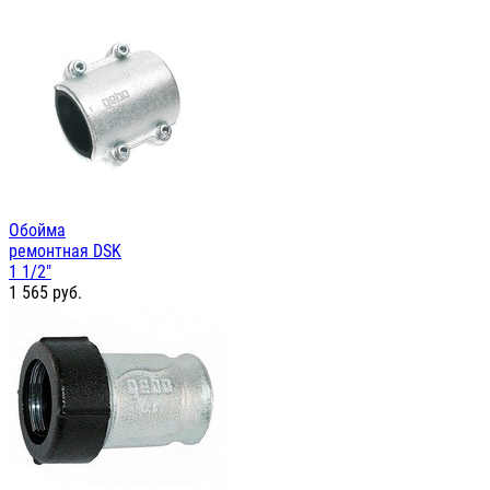
Обойма
ремонтная DSK
1 1/2"
1 565
руб.