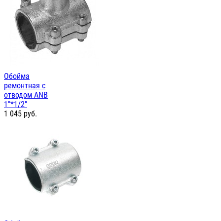
Обойма
ремонтная с
отводом ANB
1"*1/2"
1 045
руб.