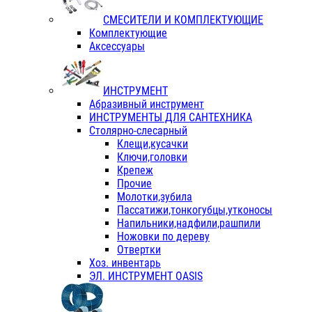
СМЕСИТЕЛИ И КОМПЛЕКТУЮЩИЕ
Комплектующие
Аксессуары
ИНСТРУМЕНТ
Абразивный инструмент
ИНСТРУМЕНТЫ ДЛЯ САНТЕХНИКА
Столярно-слесарный
Клещи,кусачки
Ключи,головки
Крепеж
Прочие
Молотки,зубила
Пассатижи,тонкогубцы,утконосы
Напильники,надфили,рашпили
Ножовки по дереву
Отвертки
Хоз. инвентарь
ЭЛ. ИНСТРУМЕНТ OASIS