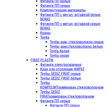
Фитинги ПП белые
Фитинги ПП серые
Комплектующие материалы
Фитинги ПП с метал. вставкой белые
BERKE
Фитинги ПП с метал. вставкой серые
BERKE
Краны
Труба
Трубы арм. стекловолокно серые
Трубы арм.стекловолокно белые
Труба белая
Труба серая
FIRAT PLASTIK
Фитинги электросварные
Кран для отопления ФИРАТ
Трубы GEDIZ FIRAT серые
Трубы GEDIZ FIRAT белые
Трубы
КОМПОЗИТармирован.стекловолокном
Трубы GEDIZ
FIRATармирован.стекловолокном
Фитинги ПП серые
Фитинги ПП серые