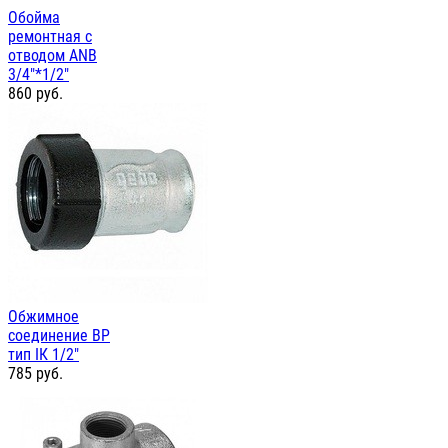
Обойма
ремонтная с
отводом ANB
3/4"*1/2"
860
руб.
Обжимное
соединение ВР
тип IК 1/2"
785
руб.