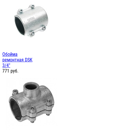
Обойма
ремонтная DSK
3/4"
771
руб.