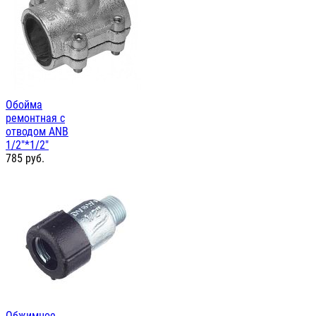
Обойма
ремонтная с
отводом ANB
1/2"*1/2"
785
руб.
Обжимное