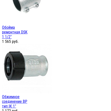
Обойма
ремонтная DSK
1 1/2"
1 565
руб.
Обжимное
соединение ВР
тип IК 1"
1 172
руб.